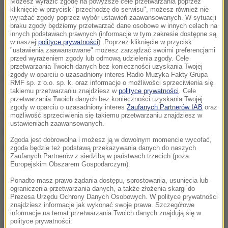
Możesz wyrazić zgodę na powyższe cele przetwarzania poprzez
kliknięcie w przycisk "przechodzę do serwisu", możesz również nie
Najbardziej optymistyczne modele mówią o kilku
wyrażać zgody poprzez wybór ustawień zaawansowanych. W sytuacji
braku zgody będziemy przetwarzać dane osobowe w innych celach na
tysiącach zakażeń dziennie. Według najgorszego
innych podstawach prawnych (informacje w tym zakresie dostępne są
w naszej
polityce prywatności
). Poprzez kliknięcie w przycisk
scenariusza rozwoju pandemii, będzie to od
"ustawienia zaawansowane" możesz zarządzać swoimi preferencjami
przed wyrażeniem zgody lub odmową udzielenia zgody. Cele
kilkunastu do kilkudziesięciu tysięcy
- wyjaśniła
przetwarzania Twoich danych bez konieczności uzyskania Twojej
zgody w oparciu o uzasadniony interes Radio Muzyka Fakty Grupa
ekspertka z Zakładu Wirusologii i Immunologii UMCS
RMF sp. z o.o. sp. k. oraz informacje o możliwości sprzeciwienia się
takiemu przetwarzaniu znajdziesz w
polityce prywatności
. Cele
w Lublinie.
przetwarzania Twoich danych bez konieczności uzyskania Twojej
zgody w oparciu o uzasadniony interes
Zaufanych Partnerów IAB
oraz
Szuster-Ciesielska oceniła, że ta fala epidemii
możliwość sprzeciwienia się takiemu przetwarzaniu znajdziesz w
ustawieniach zaawansowanych.
koronawirusa będzie bardziej wypłaszczona i może
Zgoda jest dobrowolna i możesz ją w dowolnym momencie wycofać,
potrwać nawet do marca.
To nie będzie gwałtowny
zgoda będzie też podstawą przekazywania danych do naszych
Zaufanych Partnerów z siedzibą w państwach trzecich (poza
spadek zachorowań z tygodnia na tydzień, a raczej
Europejskim Obszarem Gospodarczym).
będzie rozciągnięty w czasie
- zaznaczyła.
Z całego
Ponadto masz prawo żądania dostępu, sprostowania, usunięcia lub
ograniczenia przetwarzania danych, a także złożenia skargi do
kraju dochodzą sygnały o niezasłanianiu ust i nosa
Prezesa Urzędu Ochrony Danych Osobowych. W polityce prywatności
znajdziesz informacje jak wykonać swoje prawa. Szczegółowe
czy braku utrzymywania dystansu w
informacje na temat przetwarzania Twoich danych znajdują się w
polityce prywatności.
pomieszczeniach zamkniętych. To wszystko razem