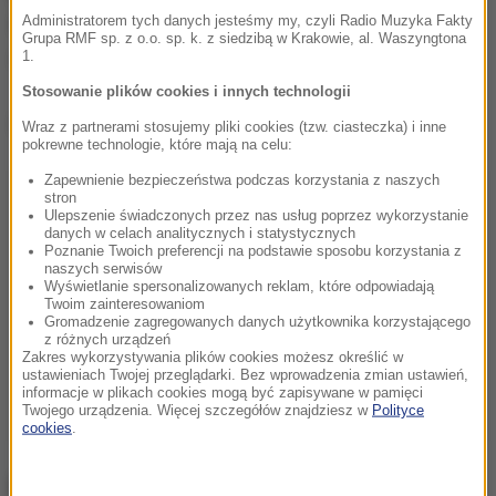
będzie wpływało, niestety, na zwiększenie liczby
Administratorem tych danych jesteśmy my, czyli Radio Muzyka Fakty
Grupa RMF sp. z o.o. sp. k. z siedzibą w Krakowie, al. Waszyngtona
zakażeń
- podsumowała.
1.
Stosowanie plików cookies i innych technologii
Dalsza część artykułu pod materiałem video:
Wraz z partnerami stosujemy pliki cookies (tzw. ciasteczka) i inne
pokrewne technologie, które mają na celu:
Zapewnienie bezpieczeństwa podczas korzystania z naszych
stron
Ulepszenie świadczonych przez nas usług poprzez wykorzystanie
danych w celach analitycznych i statystycznych
Poznanie Twoich preferencji na podstawie sposobu korzystania z
naszych serwisów
Wyświetlanie spersonalizowanych reklam, które odpowiadają
Twoim zainteresowaniom
Gromadzenie zagregowanych danych użytkownika korzystającego
z różnych urządzeń
Zakres wykorzystywania plików cookies możesz określić w
ustawieniach Twojej przeglądarki. Bez wprowadzenia zmian ustawień,
informacje w plikach cookies mogą być zapisywane w pamięci
Twojego urządzenia. Więcej szczegółów znajdziesz w
Polityce
cookies
.
Dr Sutkowski: Czwarta fala będzie