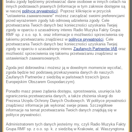
braku zgody będziemy przetwarzać dane osobowe w innych celach na
Według szacunków MF dochody z VAT w sierpniu
innych podstawach prawnych (informacje w tym zakresie dostępne są
w naszej
polityce prywatności
). Poprzez kliknięcie w przycisk
wyniosły 17,8 mld zł i były wyższe o ok. 2,8 mld zł, tj.
"ustawienia zaawansowane" możesz zarządzać swoimi preferencjami
przed wyrażeniem zgody lub odmową udzielenia zgody. Cele
19 proc. w stosunku do sierpnia 2019 r.
Patkowski
przetwarzania Twoich danych bez konieczności uzyskania Twojej
zgody w oparciu o uzasadniony interes Radio Muzyka Fakty Grupa
zaznaczył, że po spadkach w okresie marzec-
RMF sp. z o.o. sp. k. oraz informacje o możliwości sprzeciwienia się
czerwiec mamy do czynienia z drugim, po lipcu,
takiemu przetwarzaniu znajdziesz w
polityce prywatności
. Cele
przetwarzania Twoich danych bez konieczności uzyskania Twojej
wzrostem wpływów z VAT w ujęciu rocznym.
zgody w oparciu o uzasadniony interes
Zaufanych Partnerów IAB
oraz
możliwość sprzeciwienia się takiemu przetwarzaniu znajdziesz w
ustawieniach zaawansowanych.
Częściowo dobra dynamika w podatku VAT może
Zgoda jest dobrowolna i możesz ją w dowolnym momencie wycofać,
zgoda będzie też podstawą przekazywania danych do naszych
wynikać z dobrej realizacji zwrotów VAT, kiedy to w
Zaufanych Partnerów z siedzibą w państwach trzecich (poza
Europejskim Obszarem Gospodarczym).
okresie zamrożenia gospodarki staraliśmy się
Ponadto masz prawo żądania dostępu, sprostowania, usunięcia lub
zwiększyć płynność przedsiębiorstw
- tłumaczy
ograniczenia przetwarzania danych, a także złożenia skargi do
Prezesa Urzędu Ochrony Danych Osobowych. W polityce prywatności
Patkowski.
znajdziesz informacje jak wykonać swoje prawa. Szczegółowe
informacje na temat przetwarzania Twoich danych znajdują się w
polityce prywatności.
Niższe dochody z podatków
Administratorem tych danych jesteśmy my, czyli Radio Muzyka Fakty
Grupa RMF sp. z o.o. sp. k. z siedzibą w Krakowie, al. Waszyngtona