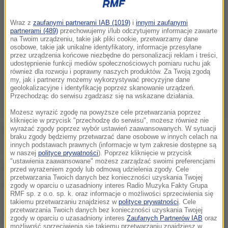
Wraz z
zaufanymi partnerami IAB (1019)
i
innymi zaufanymi
partnerami (489)
przechowujemy i/lub odczytujemy informacje zawarte
na Twoim urządzeniu, takie jak pliki cookie, przetwarzamy dane
osobowe, takie jak unikalne identyfikatory, informacje przesyłane
przez urządzenia końcowe niezbędne do personalizacji reklam i treści,
udostępnienie funkcji mediów społecznościowych pomiaru ruchu jak
również dla rozwoju i poprawny naszych produktów. Za Twoją zgodą
my, jak i partnerzy możemy wykorzystywać precyzyjne dane
geolokalizacyjne i identyfikację poprzez skanowanie urządzeń.
Przechodząc do serwisu zgadzasz się na wskazane działania.
Możesz wyrazić zgodę na powyższe cele przetwarzania poprzez
kliknięcie w przycisk "przechodzę do serwisu", możesz również nie
Koordynacją programu, który ma być wdrożony już w
wyrażać zgody poprzez wybór ustawień zaawansowanych. W sytuacji
braku zgody będziemy przetwarzać dane osobowe w innych celach na
sierpniu, zajmie się Federalna Agencja Pracy.
innych podstawach prawnych (informacje w tym zakresie dostępne są
w naszej
polityce prywatności
). Poprzez kliknięcie w przycisk
"ustawienia zaawansowane" możesz zarządzać swoimi preferencjami
Minister pracy i spraw socjalnych Andrea Nahles
przed wyrażeniem zgody lub odmową udzielenia zgody. Cele
przetwarzania Twoich danych bez konieczności uzyskania Twojej
powiedziała, że stworzenie uciekinierom możliwie
zgody w oparciu o uzasadniony interes Radio Muzyka Fakty Grupa
RMF sp. z o.o. sp. k. oraz informacje o możliwości sprzeciwienia się
wcześnie szansy na zapoznanie się z niemieckim
takiemu przetwarzaniu znajdziesz w
polityce prywatności
. Cele
przetwarzania Twoich danych bez konieczności uzyskania Twojej
rynkiem pracy jest decyzją "słuszną i ważną".
zgody w oparciu o uzasadniony interes
Zaufanych Partnerów IAB
oraz
możliwość sprzeciwienia się takiemu przetwarzaniu znajdziesz w