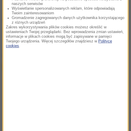
naszych serwisów
Wyświetlanie spersonalizowanych reklam, które odpowiadają
Twoim zainteresowaniom
Gromadzenie zagregowanych danych użytkownika korzystającego
Źródło: PAP
z różnych urządzeń
Zakres wykorzystywania plików cookies możesz określić w
Niemcy
uchodźcy
Tagi:
ustawieniach Twojej przeglądarki. Bez wprowadzenia zmian ustawień,
informacje w plikach cookies mogą być zapisywane w pamięci
Twojego urządzenia. Więcej szczegółów znajdziesz w
Polityce
cookies
.
chcesz widzieć więcej artykułów od RMF24?
dodaj w
Google