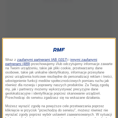
Wraz z
zaufanymi partnerami IAB (1017)
i
innymi zaufanymi
partnerami (489)
przechowujemy i/lub odczytujemy informacje zawarte
Michał Rodak: Udało ci się odpocząć po długim
na Twoim urządzeniu, takie jak pliki cookie, przetwarzamy dane
osobowe, takie jak unikalne identyfikatory, informacje przesyłane
ataku?
przez urządzenia końcowe niezbędne do personalizacji reklam i treści,
udostępnienie funkcji mediów społecznościowych pomiaru ruchu jak
również dla rozwoju i poprawny naszych produktów. Za Twoją zgodą
Andrzej Bargiel:
Tak, na szczęście jest dobra pogoda.
my, jak i partnerzy możemy wykorzystywać precyzyjne dane
geolokalizacyjne i identyfikację poprzez skanowanie urządzeń.
Słońce tutaj nam świeci, więc można było w spokoju
Przechodząc do serwisu zgadzasz się na wskazane działania.
pospać.
Możesz wyrazić zgodę na powyższe cele przetwarzania poprzez
kliknięcie w przycisk "przechodzę do serwisu", możesz również nie
wyrażać zgody poprzez wybór ustawień zaawansowanych. W sytuacji