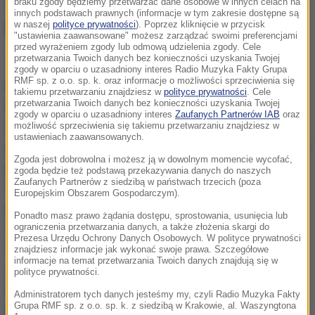
braku zgody będziemy przetwarzać dane osobowe w innych celach na
Jak wyglądał atak na szczyt? Wszystko ułożyło się
innych podstawach prawnych (informacje w tym zakresie dostępne są
po twojej myśli?
w naszej
polityce prywatności
). Poprzez kliknięcie w przycisk
"ustawienia zaawansowane" możesz zarządzać swoimi preferencjami
przed wyrażeniem zgody lub odmową udzielenia zgody. Cele
przetwarzania Twoich danych bez konieczności uzyskania Twojej
Tutaj zeszło troszeczkę, bo na Piku Komunizma są
zgody w oparciu o uzasadniony interes Radio Muzyka Fakty Grupa
RMF sp. z o.o. sp. k. oraz informacje o możliwości sprzeciwienia się
bardzo duże odległości. Łącznie to około 4000
takiemu przetwarzaniu znajdziesz w
polityce prywatności
. Cele
przetwarzania Twoich danych bez konieczności uzyskania Twojej
metrów przewyższenia. Było też sporo opadów przez
zgody w oparciu o uzasadniony interes
Zaufanych Partnerów IAB
oraz
ostatnie dni i musiałem dużo pracować, żeby się
możliwość sprzeciwienia się takiemu przetwarzaniu znajdziesz w
ustawieniach zaawansowanych.
przebijać wyżej. To było bardzo uciążliwe i dlatego też
Zgoda jest dobrowolna i możesz ją w dowolnym momencie wycofać,
podzieliłem atak na dwa etapy. Przedwczoraj
zgoda będzie też podstawą przekazywania danych do naszych
Zaufanych Partnerów z siedzibą w państwach trzecich (poza
wyszedłem o godzinie 16 lokalnego czasu (13 czasu
Europejskim Obszarem Gospodarczym).
polskiego - red.), by dojść do wysokości 6000 metrów
Ponadto masz prawo żądania dostępu, sprostowania, usunięcia lub
i stamtąd dopiero po nocy ruszyłem na szczyt. Choć
ograniczenia przetwarzania danych, a także złożenia skargi do
Prezesa Urzędu Ochrony Danych Osobowych. W polityce prywatności
tego nie lubię robić za bardzo, było to
znajdziesz informacje jak wykonać swoje prawa. Szczegółowe
informacje na temat przetwarzania Twoich danych znajdują się w
najrozsądniejsze i udało się, mimo że nie było to
polityce prywatności.
łatwe. Było dużo, dużo pracy, ale też fajny zjazd.
Administratorem tych danych jesteśmy my, czyli Radio Muzyka Fakty
Grupa RMF sp. z o.o. sp. k. z siedzibą w Krakowie, al. Waszyngtona
Niestety też pod jego koniec musiałem walczyć i