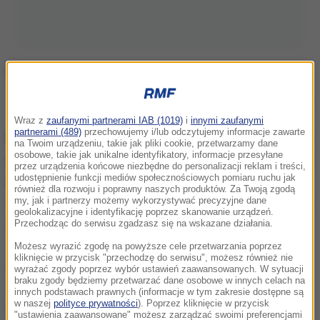
Wojciech Fibak
Wraz z
zaufanymi partnerami IAB (1019)
i
innymi zaufanymi
partnerami (489)
przechowujemy i/lub odczytujemy informacje zawarte
Fibak podkreśla, że podejście Agnieszki Radwańskiej
na Twoim urządzeniu, takie jak pliki cookie, przetwarzamy dane
osobowe, takie jak unikalne identyfikatory, informacje przesyłane
do meczów reprezentacji jest wyjątkowe i zasługuje
przez urządzenia końcowe niezbędne do personalizacji reklam i treści,
udostępnienie funkcji mediów społecznościowych pomiaru ruchu jak
na to, by je docenić.
Zawsze jest gotowa do tego,
również dla rozwoju i poprawny naszych produktów. Za Twoją zgodą
my, jak i partnerzy możemy wykorzystywać precyzyjne dane
żeby reprezentować kraj. Mimo że tenis jest sportem
geolokalizacyjne i identyfikację poprzez skanowanie urządzeń.
indywidualnym, a ona ma tak napięty harmonogram
Przechodząc do serwisu zgadzasz się na wskazane działania.
startu to ryzykuje - często tym, że może złapać
Możesz wyrazić zgodę na powyższe cele przetwarzania poprzez
kliknięcie w przycisk "przechodzę do serwisu", możesz również nie
kontuzję, poświęca się, gra i single i deble
- tłumaczy.
wyrażać zgody poprzez wybór ustawień zaawansowanych. W sytuacji
braku zgody będziemy przetwarzać dane osobowe w innych celach na
Wiele tenisistek - Szarapowa, Azarenka, siostry
innych podstawach prawnych (informacje w tym zakresie dostępne są
w naszej
polityce prywatności
). Poprzez kliknięcie w przycisk
Williams - bardzo często nie występuje w meczach
"ustawienia zaawansowane" możesz zarządzać swoimi preferencjami