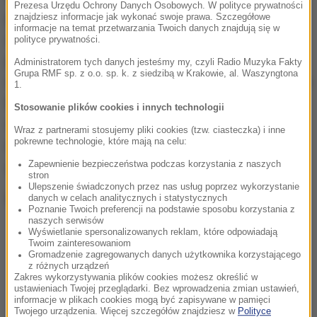
Prezesa Urzędu Ochrony Danych Osobowych. W polityce prywatności
presją, ale również z silnym wiatrem. Do stanu 2:2
znajdziesz informacje jak wykonać swoje prawa. Szczegółowe
informacje na temat przetwarzania Twoich danych znajdują się w
żadna z zawodniczek nie wygrała gema przy swoim
polityce prywatności.
podaniu. W piątym udało się to Chwalińskiej, dzięki
Administratorem tych danych jesteśmy my, czyli Radio Muzyka Fakty
Grupa RMF sp. z o.o. sp. k. z siedzibą w Krakowie, al. Waszyngtona
czemu
objęła prowadzenie 3:2
. W dodatku zrobiła to
1.
bez straty punktu, a swoją popisową kombinacją,
Stosowanie plików cookies i innych technologii
czyli skrótem i lobem, rozpaliła publiczność.
Wraz z partnerami stosujemy pliki cookies (tzw. ciasteczka) i inne
pokrewne technologie, które mają na celu:
Andriejewa szybko jednak odpowiedziała wygranym
gemem.
Zapewnienie bezpieczeństwa podczas korzystania z naszych
stron
Ulepszenie świadczonych przez nas usług poprzez wykorzystanie
danych w celach analitycznych i statystycznych
Nie udalo sie zaladowac embedu. Zobacz wpis na X
Poznanie Twoich preferencji na podstawie sposobu korzystania z
naszych serwisów
Wyświetlanie spersonalizowanych reklam, które odpowiadają
Twoim zainteresowaniom
Gromadzenie zagregowanych danych użytkownika korzystającego
z różnych urządzeń
Zakres wykorzystywania plików cookies możesz określić w
ustawieniach Twojej przeglądarki. Bez wprowadzenia zmian ustawień,
informacje w plikach cookies mogą być zapisywane w pamięci
Twojego urządzenia. Więcej szczegółów znajdziesz w
Polityce