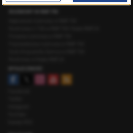
Fakty z Zakopanego
ROZMOWY W RMF FM
Najnowsze rozmowy w RMF FM
Rozmowa o 7:00 w RMF FM i Radiu RMF24
Poranna rozmowa w RMF FM
Popołudniowa rozmowa w RMF FM
Gość Krzysztofa Ziemca w RMF FM
Rozmowy w Radiu RMF24
SPOŁECZNOŚĆ
Facebook
Twitter
Instagram
YouTube
Kanały RSS