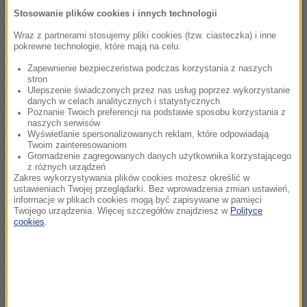
"NYT" pisze o problemach kierowcy Mohammeda
Stosowanie plików cookies i innych technologii
Saifual Islama z dzielnicy Queens. Musiał udać się
Wraz z partnerami stosujemy pliki cookies (tzw. ciasteczka) i inne
pokrewne technologie, które mają na celu:
do sklepu mimo epidemii, aby tam przefaksować
Zapewnienie bezpieczeństwa podczas korzystania z naszych
wymagane dokumentu do stolicy stanu, Albany.
Jak
stron
powiedział, dotarcie do kogoś, kto mógłby wyjaśnić,
Ulepszenie świadczonych przez nas usług poprzez wykorzystanie
danych w celach analitycznych i statystycznych
co zrobić w celu skompletowania procesu
Poznanie Twoich preferencji na podstawie sposobu korzystania z
naszych serwisów
aplikacyjnego, zajęło mu cztery dni
- pisze
Wyświetlanie spersonalizowanych reklam, które odpowiadają
Twoim zainteresowaniom
nowojorska gazeta.
Gromadzenie zagregowanych danych użytkownika korzystającego
z różnych urządzeń
Zakres wykorzystywania plików cookies możesz określić w
ustawieniach Twojej przeglądarki. Bez wprowadzenia zmian ustawień,
Jeden z nowojorczyków, którzy stracili pracę, mówił
informacje w plikach cookies mogą być zapisywane w pamięci
Twojego urządzenia. Więcej szczegółów znajdziesz w
Polityce
w telewizji NBC, że dzwonił do Departamentu Pracy
cookies
.
co najmniej 2000 razy w ciągu ostatnich dwóch
tygodni. Inny w czwartek próbował skontaktować się
z urzędem ponad 300 razy. Żaden z nich nie
doczekał się odpowiedzi.