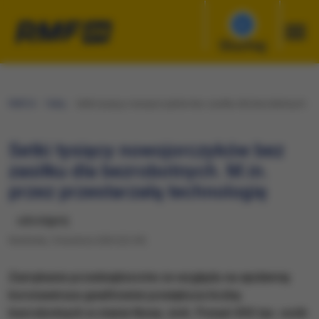
Słuchaj
RMF24
Fakty
Setki tysięcy nowojorczyków bez zasiłku dla bezrobotnych. M.
Setki tysięcy nowojorczyków bez
zasiłku dla bezrobotnych. M.in.
przez przestarzałą technologię
udostępnij
Niedziela, 5 kwietnia 2020 (22:39)
Zamykanie przedsiębiorstw ze względu na epidemię
koronawirusa gwałtownie powiększa liczbę
bezrobotnych w stanie Nowy Jork. Ponad 450 tys. osób