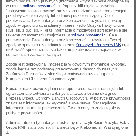
innych podstawach prawnych (informacje w tym zakresie dostępne są
w naszej
polityce prywatności
). Poprzez kliknięcie w przycisk
przetwarzania danych i transakcji, planowania
"ustawienia zaawansowane" możesz zarządzać swoimi preferencjami
przed wyrażeniem zgody lub odmową udzielenia zgody. Cele
zasobów itp. Skarżyli się na programy "napisane w
przetwarzania Twoich danych bez konieczności uzyskania Twojej
latach 70. i 80. i ograniczone technologią tamtej
zgody w oparciu o uzasadniony interes Radio Muzyka Fakty Grupa
RMF sp. z o.o. sp. k. oraz informacje o możliwości sprzeciwienia się
epoki -
przypomniał "New York Times".
takiemu przetwarzaniu znajdziesz w
polityce prywatności
. Cele
przetwarzania Twoich danych bez konieczności uzyskania Twojej
zgody w oparciu o uzasadniony interes
Zaufanych Partnerów IAB
oraz
możliwość sprzeciwienia się takiemu przetwarzaniu znajdziesz w
Kiedy w marcu setki tysięcy pracowników straciły
ustawieniach zaawansowanych.
pracę, usiłowali oni zalogować się na stronie
Zgoda jest dobrowolna i możesz ją w dowolnym momencie wycofać,
zgoda będzie też podstawą przekazywania danych do naszych
Departamentu Pracy lub zgłosić się telefonicznie, by
Zaufanych Partnerów z siedzibą w państwach trzecich (poza
Europejskim Obszarem Gospodarczym).
dostać zasiłek. Czasem radzono im, by składali
Ponadto masz prawo żądania dostępu, sprostowania, usunięcia lub
wniosek faksem.
ograniczenia przetwarzania danych, a także złożenia skargi do
Prezesa Urzędu Ochrony Danych Osobowych. W polityce prywatności
znajdziesz informacje jak wykonać swoje prawa. Szczegółowe
Systemy stanowe zawiodły. Nawet jeśli bezrobotni
informacje na temat przetwarzania Twoich danych znajdują się w
polityce prywatności.
zdołali, nieraz dopiero po kilku dniach, przezwyciężyć
Administratorem tych danych jesteśmy my, czyli Radio Muzyka Fakty
trudności, nie dostawali odpowiedzi.
Grupa RMF sp. z o.o. sp. k. z siedzibą w Krakowie, al. Waszyngtona
1.