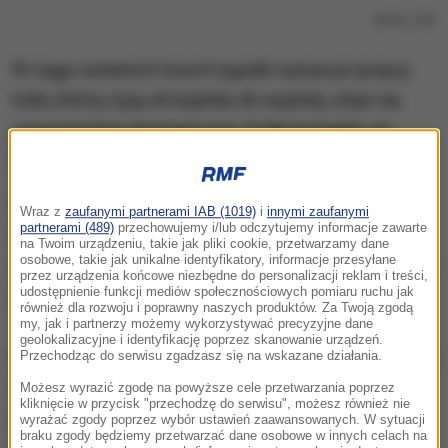
Nowy Jork
W ciągu ostatnich trzech tygodni sytuacja tysięcy
ludzi, którzy żyją od wypłaty do wypłaty, staje się
coraz bardziej dramatyczna. Próby kontaktu ze
stanowym Departamentem Pracy są daremne.
Nowojorskie media zwracają uwagę na archaiczny
Wraz z
zaufanymi partnerami IAB (1019)
i
innymi zaufanymi
partnerami (489)
przechowujemy i/lub odczytujemy informacje zawarte
system, który okazał się zupełnie niefunkcjonalny
na Twoim urządzeniu, takie jak pliki cookie, przetwarzamy dane
osobowe, takie jak unikalne identyfikatory, informacje przesyłane
wobec obecnego zalewu wniosków. Problem nie jest
przez urządzenia końcowe niezbędne do personalizacji reklam i treści,
nowy.
udostępnienie funkcji mediów społecznościowych pomiaru ruchu jak
również dla rozwoju i poprawny naszych produktów. Za Twoją zgodą
my, jak i partnerzy możemy wykorzystywać precyzyjne dane
geolokalizacyjne i identyfikację poprzez skanowanie urządzeń.
Urzędnicy stanowi już latem zeszłego roku przyznali,
Przechodząc do serwisu zgadzasz się na wskazane działania.
że są problemy techniczne.
Za relikt przeszłości
Możesz wyrazić zgodę na powyższe cele przetwarzania poprzez
kliknięcie w przycisk "przechodzę do serwisu", możesz również nie
uznali komputery mainframe, których duże
wyrażać zgody poprzez wybór ustawień zaawansowanych. W sytuacji
braku zgody będziemy przetwarzać dane osobowe w innych celach na
organizacje używały m.in. do masowego