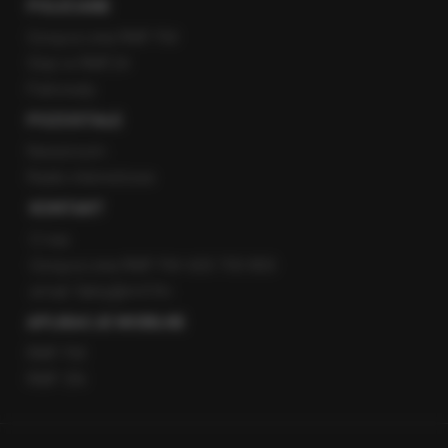
POLECANE
Gorąca Linia RMF FM
Staż w RMF24
Patronaty
POZOSTAŁE
Newsroom
Radio internetowe
KONTAKT
O nas
Gorąca Linia RMF FM: 600 700 800
email: fakty@rmf.fm
APLIKACJE MOBILNE
RMF FM
RMF ON