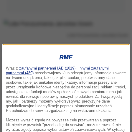
Lider Porozumienia Jarosław Gowin
POLECAMY: Jarosław Gowin będzie dziś gościem
Rozmowy w samo południe w RMF FM. Mariusz
Piekarski zaprasza na wywiad tuż po 12
Wraz z
zaufanymi partnerami IAB (1019)
i
innymi zaufanymi
partnerami (489)
przechowujemy i/lub odczytujemy informacje zawarte
na Twoim urządzeniu, takie jak pliki cookie, przetwarzamy dane
osobowe, takie jak unikalne identyfikatory, informacje przesyłane
Rzecznik rządu Piotr Müller poinformował na
przez urządzenia końcowe niezbędne do personalizacji reklam i treści,
udostępnienie funkcji mediów społecznościowych pomiaru ruchu jak
konferencji prasowej, że premier Mateusz
również dla rozwoju i poprawny naszych produktów. Za Twoją zgodą
my, jak i partnerzy możemy wykorzystywać precyzyjne dane
Morawiecki zwrócił się do prezydenta Andrzeja Dudy
geolokalizacyjne i identyfikację poprzez skanowanie urządzeń.
Przechodząc do serwisu zgadzasz się na wskazane działania.
o odwołanie Jarosława Gowina z funkcji
wicepremiera oraz ministra rozwoju, pracy i
Możesz wyrazić zgodę na powyższe cele przetwarzania poprzez
kliknięcie w przycisk "przechodzę do serwisu", możesz również nie
technologii. Powiedział, że Gowin oraz członkowie
wyrażać zgody poprzez wybór ustawień zaawansowanych. W sytuacji