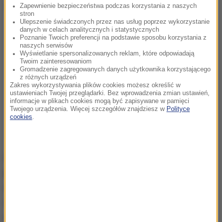
Dalsza część artykułu pod materiałem video:
Zapewnienie bezpieczeństwa podczas korzystania z naszych
stron
Ulepszenie świadczonych przez nas usług poprzez wykorzystanie
danych w celach analitycznych i statystycznych
Poznanie Twoich preferencji na podstawie sposobu korzystania z
naszych serwisów
Wyświetlanie spersonalizowanych reklam, które odpowiadają
Twoim zainteresowaniom
Gromadzenie zagregowanych danych użytkownika korzystającego
z różnych urządzeń
Zakres wykorzystywania plików cookies możesz określić w
ustawieniach Twojej przeglądarki. Bez wprowadzenia zmian ustawień,
informacje w plikach cookies mogą być zapisywane w pamięci
Twojego urządzenia. Więcej szczegółów znajdziesz w
Polityce
cookies
.
Podczas sejmowej debaty
posłowie PiS
przekonywali, że nowe przepisy stanowią naprawę
systemu emerytalnego, który w 2014 roku, za
czasów rządów PO-PSL, został - według nich -
nadwyrężony transferem większości środków z