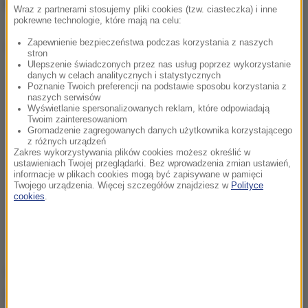
Miguel Villar Alonso z bliska wbił ją do bramki.
Wraz z partnerami stosujemy pliki cookies (tzw. ciasteczka) i inne
pokrewne technologie, które mają na celu:
Zapewnienie bezpieczeństwa podczas korzystania z naszych
Dalsza część artykułu pod materiałem video:
stron
Ulepszenie świadczonych przez nas usług poprzez wykorzystanie
danych w celach analitycznych i statystycznych
Poznanie Twoich preferencji na podstawie sposobu korzystania z
naszych serwisów
Wyświetlanie spersonalizowanych reklam, które odpowiadają
Twoim zainteresowaniom
Gromadzenie zagregowanych danych użytkownika korzystającego
z różnych urządzeń
Zakres wykorzystywania plików cookies możesz określić w
ustawieniach Twojej przeglądarki. Bez wprowadzenia zmian ustawień,
informacje w plikach cookies mogą być zapisywane w pamięci
Twojego urządzenia. Więcej szczegółów znajdziesz w
Polityce
cookies
.
Wisła miała kilka dobrych sytuacji do wyrównania,
ale mimo niesłabnącego dopingu kibiców musiała