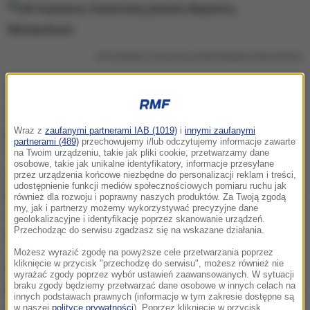
Uli Hoeness, honorowy prezes Bayernu Monachium
Działania śledczych nie były skierowane przeciwko
słynnemu klubowi, lecz w sprawie procederu prania
pieniędzy przez Usmanowa. Jak dowiedział się
Wraz z
zaufanymi partnerami IAB (1019)
i
innymi zaufanymi
partnerami (489)
przechowujemy i/lub odczytujemy informacje zawarte
"Bild", akcja policji była wynikiem współpracy
na Twoim urządzeniu, takie jak pliki cookie, przetwarzamy dane
osobowe, takie jak unikalne identyfikatory, informacje przesyłane
śledczych z federalnego oraz bawarskiego urzędu
przez urządzenia końcowe niezbędne do personalizacji reklam i treści,
udostępnienie funkcji mediów społecznościowych pomiaru ruchu jak
kryminalnego. Nalot na siedzibę klubu w Monachium
również dla rozwoju i poprawny naszych produktów. Za Twoją zgodą
my, jak i partnerzy możemy wykorzystywać precyzyjne dane
oraz pomieszczenia stadionu Allianz Arena miał
geolokalizacyjne i identyfikację poprzez skanowanie urządzeń.
Przechodząc do serwisu zgadzasz się na wskazane działania.
miejsce we wtorek.
Możesz wyrazić zgodę na powyższe cele przetwarzania poprzez
kliknięcie w przycisk "przechodzę do serwisu", możesz również nie
Miliarder Usmanow jest znanym zwolennikiem
wyrażać zgody poprzez wybór ustawień zaawansowanych. W sytuacji
braku zgody będziemy przetwarzać dane osobowe w innych celach na
Władimira Putina.
Po rozpoczęciu rosyjskiej inwazji
innych podstawach prawnych (informacje w tym zakresie dostępne są
na Ukrainę, oligarcha znalazł się na unijnej liście
w naszej
polityce prywatności
). Poprzez kliknięcie w przycisk