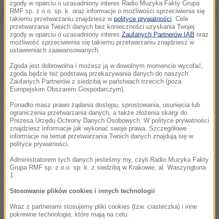
zgody w oparciu o uzasadniony interes Radio Muzyka Fakty Grupa
This
RMF sp. z o.o. sp. k. oraz informacje o możliwości sprzeciwienia się
is
Aktualny
0:00
/
Czas
-:-
takiemu przetwarzaniu znajdziesz w
polityce prywatności
. Cele
Załadowany
:
Odtwarzaj
Materiał nie mógł zostać załadowany
a
0%
przetwarzania Twoich danych bez konieczności uzyskania Twojej
modal
zgody w oparciu o uzasadniony interes
Zaufanych Partnerów IAB
oraz
czas
trwania
— problem z siecią lub nieobsługiwany
window.
możliwość sprzeciwienia się takiemu przetwarzaniu znajdziesz w
Drugi raz w jednym sezonie. Po Legii
ustawieniach zaawansowanych.
format.
z Szachtarem w Krakowie zagrał
Zgoda jest dobrowolna i możesz ją w dowolnym momencie wycofać,
zgoda będzie też podstawą przekazywania danych do naszych
Lech
Zaufanych Partnerów z siedzibą w państwach trzecich (poza
Europejskim Obszarem Gospodarczym).
Dla piłkarzy z Ukrainy Lech był drugim - po Legii
Ponadto masz prawo żądania dostępu, sprostowania, usunięcia lub
ograniczenia przetwarzania danych, a także złożenia skargi do
Warszawa - polskim zespołem z którym przyszło im
Prezesa Urzędu Ochrony Danych Osobowych. W polityce prywatności
się mierzyć w tym sezonie. Z racji trwającego
znajdziesz informacje jak wykonać swoje prawa. Szczegółowe
informacje na temat przetwarzania Twoich danych znajdują się w
konfliktu w Ukrainie "górnicy" nie mogą rozgrywać
polityce prywatności.
swoich spotkań na międzynarodowej arenie w
Administratorem tych danych jesteśmy my, czyli Radio Muzyka Fakty
Grupa RMF sp. z o.o. sp. k. z siedzibą w Krakowie, al. Waszyngtona
ojczyźnie.
W tym sezonie stadionu Ukraińcom
1.
użycza pierwszoligowa Wisła Kraków.
Stosowanie plików cookies i innych technologii
Wraz z partnerami stosujemy pliki cookies (tzw. ciasteczka) i inne
W październiku dość niespodziewanie Legia
pokrewne technologie, które mają na celu: