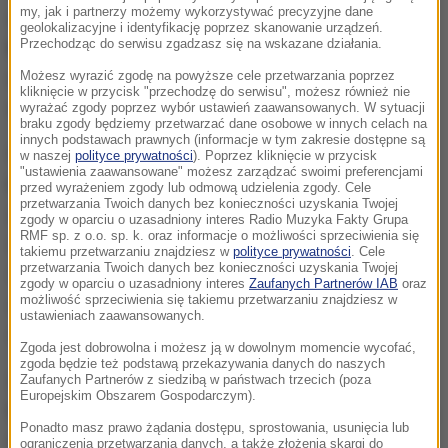
my, jak i partnerzy możemy wykorzystywać precyzyjne dane
czwartej minucie prowadzenie dał im
Kylian
geolokalizacyjne i identyfikację poprzez skanowanie urządzeń.
Przechodząc do serwisu zgadzasz się na wskazane działania.
Mbappe
, który jeszcze przed przerwą dołożył
drugiego gola (33.), rozwiewając wszelkie
Możesz wyrazić zgodę na powyższe cele przetwarzania poprzez
kliknięcie w przycisk "przechodzę do serwisu", możesz również nie
wątpliwości.
wyrażać zgody poprzez wybór ustawień zaawansowanych. W sytuacji
braku zgody będziemy przetwarzać dane osobowe w innych celach na
innych podstawach prawnych (informacje w tym zakresie dostępne są
W 61. minucie Francuz skompletował hat-trick, a w
w naszej
polityce prywatności
). Poprzez kliknięcie w przycisk
"ustawienia zaawansowane" możesz zarządzać swoimi preferencjami
końcówce rozmiary porażki "The Citizens"
przed wyrażeniem zgody lub odmową udzielenia zgody. Cele
przetwarzania Twoich danych bez konieczności uzyskania Twojej
zmniejszył Hiszpan
Nico Gonzalez
(90+2.).
To
zgody w oparciu o uzasadniony interes Radio Muzyka Fakty Grupa
RMF sp. z o.o. sp. k. oraz informacje o możliwości sprzeciwienia się
logiczne, że Real Madryt zakwalifikował się do 1/8
takiemu przetwarzaniu znajdziesz w
polityce prywatności
. Cele
przetwarzania Twoich danych bez konieczności uzyskania Twojej
finału Ligi Mistrzów. U siebie jesteśmy bardzo silni,
zgody w oparciu o uzasadniony interes
Zaufanych Partnerów IAB
oraz
możliwość sprzeciwienia się takiemu przetwarzaniu znajdziesz w
dobrze jest dać kibicom tyle radości. To był wieczór
ustawieniach zaawansowanych.
idealny
- ocenił francuski gwiazdor "Królewskich".
Zgoda jest dobrowolna i możesz ją w dowolnym momencie wycofać,
zgoda będzie też podstawą przekazywania danych do naszych
26-letni napastnik ma już 55 bramek od początku
Zaufanych Partnerów z siedzibą w państwach trzecich (poza
Europejskim Obszarem Gospodarczym).
kariery w Lidze Mistrzów. Brakuje mu jeszcze jednej,
Ponadto masz prawo żądania dostępu, sprostowania, usunięcia lub
aby zrównać się na szóstej pozycji klasyfikacji
ograniczenia przetwarzania danych, a także złożenia skargi do