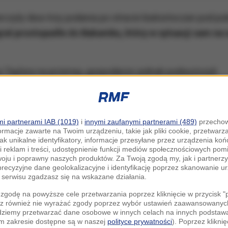
rczyły dwa-trzy podania po stracie białostoczan pod p
ał prostopadle do Bakambu, który w sytuacji sam na
 Taylora na przerwę, gospodarze jednak podwyższyli
fiła do Jesusa Rodrigueza, który z pięciu metrów
i partnerami IAB (1019)
i
innymi zaufanymi partnerami (489)
przechow
u odważnie, ale Betis ponownie zepchnął ją do obrony,
ormacje zawarte na Twoim urządzeniu, takie jak pliki cookie, przetwar
. Wynik nie uległ jednak zmianie i Białostocczanie mają
jak unikalne identyfikatory, informacje przesyłane przez urządzenia k
i reklam i treści, udostępnienie funkcji mediów społecznościowych pom
siebie.
woju i poprawny naszych produktów. Za Twoją zgodą my, jak i partner
recyzyjne dane geolokalizacyjne i identyfikację poprzez skanowanie u
serwisu zgadzasz się na wskazane działania.
ietnia.
zgodę na powyższe cele przetwarzania poprzez kliknięcie w przycisk 
(2:0)
z również nie wyrażać zgody poprzez wybór ustawień zaawansowanych
dziemy przetwarzać dane osobowe w innych celach na innych podsta
ym zakresie dostępne są w naszej
polityce prywatności
). Poprzez kliknię