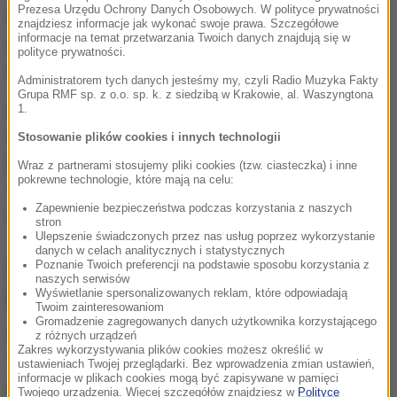
Prezesa Urzędu Ochrony Danych Osobowych. W polityce prywatności
nogą Noniego Madueke. Do piłki ustawionej na 11.
znajdziesz informacje jak wykonać swoje prawa. Szczegółowe
informacje na temat przetwarzania Twoich danych znajdują się w
metrze podszedł Kane, ale bramkarz Dominik
polityce prywatności.
Livaković wyczuł intencję snajpera i obronił strzał.
Administratorem tych danych jesteśmy my, czyli Radio Muzyka Fakty
Grupa RMF sp. z o.o. sp. k. z siedzibą w Krakowie, al. Waszyngtona
Radość Chorwatów trwała krótko, gdyż okazało się,
1.
że ich golkiper za szybko opuścił linię bramkową i
Stosowanie plików cookies i innych technologii
kapitan reprezentacji Anglii otrzymał drugą szansę.
Wraz z partnerami stosujemy pliki cookies (tzw. ciasteczka) i inne
pokrewne technologie, które mają na celu:
Tym razem ją wykorzystał, strzelając w ten sam róg
Zapewnienie bezpieczeństwa podczas korzystania z naszych
i zanotował 80. bramkę w kadrze.
stron
Ulepszenie świadczonych przez nas usług poprzez wykorzystanie
danych w celach analitycznych i statystycznych
Anglicy momentami starali się uśpić
Poznanie Twoich preferencji na podstawie sposobu korzystania z
naszych serwisów
przeciwnika
Wyświetlanie spersonalizowanych reklam, które odpowiadają
Twoim zainteresowaniom
Gromadzenie zagregowanych danych użytkownika korzystającego
Szybko zdobyty gol dodał pewności podopiecznym
z różnych urządzeń
Zakres wykorzystywania plików cookies możesz określić w
Thomasa Tuchela, którzy
momentami starali się
ustawieniach Twojej przeglądarki. Bez wprowadzenia zmian ustawień,
informacje w plikach cookies mogą być zapisywane w pamięci
uśpić przeciwnika
, by dwoma, trzema podaniami
Twojego urządzenia. Więcej szczegółów znajdziesz w
Polityce