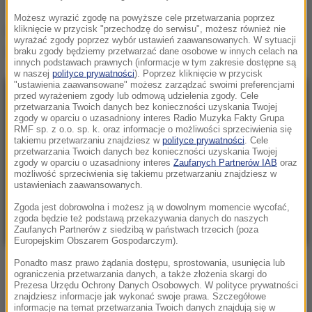
- również kosztowna. I to ma swoje konsekwencje -
Możesz wyrazić zgodę na powyższe cele przetwarzania poprzez
mówią korespondentowi RMF FM Pawłowi
kliknięcie w przycisk "przechodzę do serwisu", możesz również nie
wyrażać zgody poprzez wybór ustawień zaawansowanych. W sytuacji
Żuchowskiemu kibice w Meksyku.
braku zgody będziemy przetwarzać dane osobowe w innych celach na
innych podstawach prawnych (informacje w tym zakresie dostępne są
w naszej
polityce prywatności
). Poprzez kliknięcie w przycisk
This
"ustawienia zaawansowane" możesz zarządzać swoimi preferencjami
is
przed wyrażeniem zgody lub odmową udzielenia zgody. Cele
a
Materiał nie mógł zostać załadowany — problem z siecią
modal
przetwarzania Twoich danych bez konieczności uzyskania Twojej
window.
lub nieobsługiwany format.
zgody w oparciu o uzasadniony interes Radio Muzyka Fakty Grupa
RMF sp. z o.o. sp. k. oraz informacje o możliwości sprzeciwienia się
takiemu przetwarzaniu znajdziesz w
polityce prywatności
. Cele
przetwarzania Twoich danych bez konieczności uzyskania Twojej
zgody w oparciu o uzasadniony interes
Zaufanych Partnerów IAB
oraz
możliwość sprzeciwienia się takiemu przetwarzaniu znajdziesz w
ustawieniach zaawansowanych.
Zgoda jest dobrowolna i możesz ją w dowolnym momencie wycofać,
zgoda będzie też podstawą przekazywania danych do naszych
Zaufanych Partnerów z siedzibą w państwach trzecich (poza
Europejskim Obszarem Gospodarczym).
Nigdy wcześniej mundial nie był organizowany na tak ogromną skalę
Ponadto masz prawo żądania dostępu, sprostowania, usunięcia lub
RMF FM
ograniczenia przetwarzania danych, a także złożenia skargi do
Prezesa Urzędu Ochrony Danych Osobowych. W polityce prywatności
znajdziesz informacje jak wykonać swoje prawa. Szczegółowe
informacje na temat przetwarzania Twoich danych znajdują się w