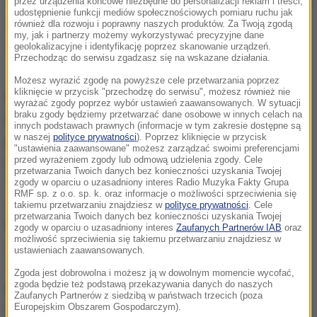
Jesteśmy wstrząśnięci wiadomością o nagłej śmierci
przez urządzenia końcowe niezbędne do personalizacji reklam i treści,
udostępnienie funkcji mediów społecznościowych pomiaru ruchu jak
naszego Kolegi i Przyjaciela Marcina Kuźmińskiego -
również dla rozwoju i poprawny naszych produktów. Za Twoją zgodą
my, jak i partnerzy możemy wykorzystywać precyzyjne dane
wspaniałego aktora Teatru im. Juliusza Słowackiego
geolokalizacyjne i identyfikację poprzez skanowanie urządzeń.
Przechodząc do serwisu zgadzasz się na wskazane działania.
-
czytamy na stronie teatru.
Możesz wyrazić zgodę na powyższe cele przetwarzania poprzez
kliknięcie w przycisk "przechodzę do serwisu", możesz również nie
Marcin Kuźmiński urodził się 1 marca 1964 roku w
wyrażać zgody poprzez wybór ustawień zaawansowanych. W sytuacji
braku zgody będziemy przetwarzać dane osobowe w innych celach na
Krakowie, w którym ukończył szkołę teatralną. Na
innych podstawach prawnych (informacje w tym zakresie dostępne są
w naszej
polityce prywatności
). Poprzez kliknięcie w przycisk
początku aktorskiej kariery był związany z Teatrem
"ustawienia zaawansowane" możesz zarządzać swoimi preferencjami
im. Stefana Jaracza w Łodzi. Później pracował w
przed wyrażeniem zgody lub odmową udzielenia zgody. Cele
przetwarzania Twoich danych bez konieczności uzyskania Twojej
Teatrze im. Juliusza Słowackiego w Krakowie, gdzie
zgody w oparciu o uzasadniony interes Radio Muzyka Fakty Grupa
RMF sp. z o.o. sp. k. oraz informacje o możliwości sprzeciwienia się
zagrał w wielu spektaklach, m.in.: "Wieczór trzech
takiemu przetwarzaniu znajdziesz w
polityce prywatności
. Cele
przetwarzania Twoich danych bez konieczności uzyskania Twojej
króli" W. Szekspira (reż. Maciej Prus), "Czarownice
zgody w oparciu o uzasadniony interes
Zaufanych Partnerów IAB
oraz
możliwość sprzeciwienia się takiemu przetwarzaniu znajdziesz w
z Salem" A. Millera, "Idiota" F. Dostojewskiego,
ustawieniach zaawansowanych.
"Czarodziejska góra" T. Manna (wszystkie w reż.
Zgoda jest dobrowolna i możesz ją w dowolnym momencie wycofać,
zgoda będzie też podstawą przekazywania danych do naszych
Barbary Sass), "Dziady" A. Mickiewicza. Był znany
Zaufanych Partnerów z siedzibą w państwach trzecich (poza
Europejskim Obszarem Gospodarczym).
także ze srebrnego ekranu. Wystąpił w takich