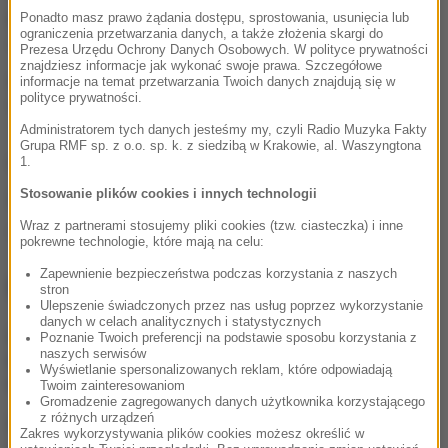
filmach jak "Zakochany Anioł", "Cud w Krakowie",
Ponadto masz prawo żądania dostępu, sprostowania, usunięcia lub
ograniczenia przetwarzania danych, a także złożenia skargi do
"Wenecja" i ostatnio - "Czerwony pająk". Miłośnicy
Prezesa Urzędu Ochrony Danych Osobowych. W polityce prywatności
znajdziesz informacje jak wykonać swoje prawa. Szczegółowe
seriali kojarzą aktora m.in. z "Barw szczęścia",
informacje na temat przetwarzania Twoich danych znajdują się w
polityce prywatności.
"Plebanii" czy "Prawa Agaty".
Administratorem tych danych jesteśmy my, czyli Radio Muzyka Fakty
Grupa RMF sp. z o.o. sp. k. z siedzibą w Krakowie, al. Waszyngtona
(mal)
1.
Stosowanie plików cookies i innych technologii
Źródło: RMF FM
Wraz z partnerami stosujemy pliki cookies (tzw. ciasteczka) i inne
aktor
Tagi:
pokrewne technologie, które mają na celu:
Zapewnienie bezpieczeństwa podczas korzystania z naszych
NAJWAŻNIEJSZE FAKTY
stron
Ulepszenie świadczonych przez nas usług poprzez wykorzystanie
danych w celach analitycznych i statystycznych
Amanda Knox wraca z
Poznanie Twoich preferencji na podstawie sposobu korzystania z
naszych serwisów
komedią, ale „to nie jest
Wyświetlanie spersonalizowanych reklam, które odpowiadają
temat do żartów”
Twoim zainteresowaniom
Gromadzenie zagregowanych danych użytkownika korzystającego
z różnych urządzeń
„Zmagałem się ze
Zakres wykorzystywania plików cookies możesz określić w
smutkiem i depresją”.