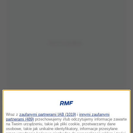
Wraz z
zaufanymi partnerami IAB (1019)
i
innymi zaufanymi
Marcin Kuźmiński, źródło: strona Teatru Słowackiego
partnerami (489)
przechowujemy i/lub odczytujemy informacje zawarte
na Twoim urządzeniu, takie jak pliki cookie, przetwarzamy dane
osobowe, takie jak unikalne identyfikatory, informacje przesyłane