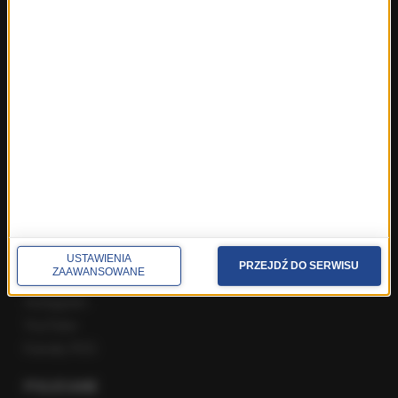
ROZMOWY W RMF FM
Najnowsze rozmowy w RMF FM
Rozmowa o 7:00 w RMF FM i Radiu RMF24
Poranna rozmowa w RMF FM
Popołudniowa rozmowa w RMF FM
Gość Krzysztofa Ziemca w RMF FM
Rozmowy w Radiu RMF24
SPOŁECZNOŚĆ
Facebook
USTAWIENIA
PRZEJDŹ DO SERWISU
ZAAWANSOWANE
Twitter
Instagram
YouTube
Kanały RSS
POLECANE