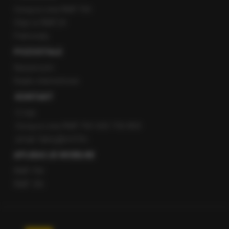
Gorąca Linia RMF FM
Staż w RMF24
Patronaty
POZOSTAŁE
Newsroom
Radio internetowe
KONTAKT
O nas
Gorąca Linia RMF FM: 600 700 800
email: fakty@rmf.fm
APLIKACJE MOBILNE
RMF FM
RMF ON