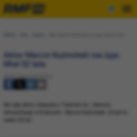
RMF24
Fakty
Kultura
Aktor Marcin Kuźmiński nie żyje. Miał 52 lata
Aktor Marcin Kuźmiński nie żyje.
Miał 52 lata
Środa, 13 lipca 2016 (16:22)
Nie żyje aktor związany z Teatrem im. Juliusza
Słowackiego w Krakowie - Marcin Kuźmiński. Zmarł w
wieku 52 lat.