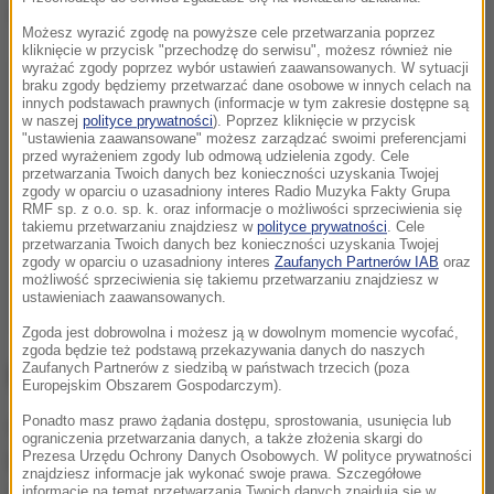
Dalsza część artykułu pod materiałem video:
Możesz wyrazić zgodę na powyższe cele przetwarzania poprzez
kliknięcie w przycisk "przechodzę do serwisu", możesz również nie
wyrażać zgody poprzez wybór ustawień zaawansowanych. W sytuacji
braku zgody będziemy przetwarzać dane osobowe w innych celach na
innych podstawach prawnych (informacje w tym zakresie dostępne są
w naszej
polityce prywatności
). Poprzez kliknięcie w przycisk
"ustawienia zaawansowane" możesz zarządzać swoimi preferencjami
przed wyrażeniem zgody lub odmową udzielenia zgody. Cele
przetwarzania Twoich danych bez konieczności uzyskania Twojej
zgody w oparciu o uzasadniony interes Radio Muzyka Fakty Grupa
RMF sp. z o.o. sp. k. oraz informacje o możliwości sprzeciwienia się
takiemu przetwarzaniu znajdziesz w
polityce prywatności
. Cele
przetwarzania Twoich danych bez konieczności uzyskania Twojej
zgody w oparciu o uzasadniony interes
Zaufanych Partnerów IAB
oraz
możliwość sprzeciwienia się takiemu przetwarzaniu znajdziesz w
ustawieniach zaawansowanych.
Zgoda jest dobrowolna i możesz ją w dowolnym momencie wycofać,
zgoda będzie też podstawą przekazywania danych do naszych
Zaufanych Partnerów z siedzibą w państwach trzecich (poza
Miliardowe koszty wojny z Iranem
Europejskim Obszarem Gospodarczym).
Ponadto masz prawo żądania dostępu, sprostowania, usunięcia lub
We wtorek za zamkniętymi drzwiami odbył się
ograniczenia przetwarzania danych, a także złożenia skargi do
Prezesa Urzędu Ochrony Danych Osobowych. W polityce prywatności
briefing przedstawicieli administracji USA dla
znajdziesz informacje jak wykonać swoje prawa. Szczegółowe
informacje na temat przetwarzania Twoich danych znajdują się w