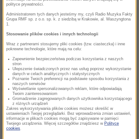
senatorów. Jak informuje agencja Reutera,
polityce prywatności.
poinformowano na nim, że
pierwsze sześć dni wojny
Administratorem tych danych jesteśmy my, czyli Radio Muzyka Fakty
z Iranem kosztowało USA co najmniej 11,3 mld
Grupa RMF sp. z o.o. sp. k. z siedzibą w Krakowie, al. Waszyngtona
1.
dolarów
. Suma ta nie obejmuje wszystkich kosztów
Stosowanie plików cookies i innych technologii
prowadzenia operacji. Podczas briefingu ujawniono
Wraz z partnerami stosujemy pliki cookies (tzw. ciasteczka) i inne
też, że
w ciągu dwóch dni nalotów na Iran
pokrewne technologie, które mają na celu:
wykorzystano uzbrojenie warte 5,6 mld dol.
Zapewnienie bezpieczeństwa podczas korzystania z naszych
stron
Ulepszenie świadczonych przez nas usług poprzez wykorzystanie
Kilku doradców kongresmenów powiedziało, że
danych w celach analitycznych i statystycznych
spodziewają się, iż
wkrótce Biały Dom zwróci się do
Poznanie Twoich preferencji na podstawie sposobu korzystania z
naszych serwisów
Kongresu o dodatkowe środki finansowe na wojnę
.
Wyświetlanie spersonalizowanych reklam, które odpowiadają
Twoim zainteresowaniom
Według niektórych urzędników prośba ma opiewać
Gromadzenie zagregowanych danych użytkownika korzystającego
z różnych urządzeń
na sumę 50 mld dolarów, inni ocenili, że te szacunki
Zakres wykorzystywania plików cookies możesz określić w
ustawieniach Twojej przeglądarki. Bez wprowadzenia zmian ustawień,
wyglądają na zaniżone.
informacje w plikach cookies mogą być zapisywane w pamięci
Twojego urządzenia. Więcej szczegółów znajdziesz w
Polityce
cookies
.
Trump: Musimy to wygrać szybko