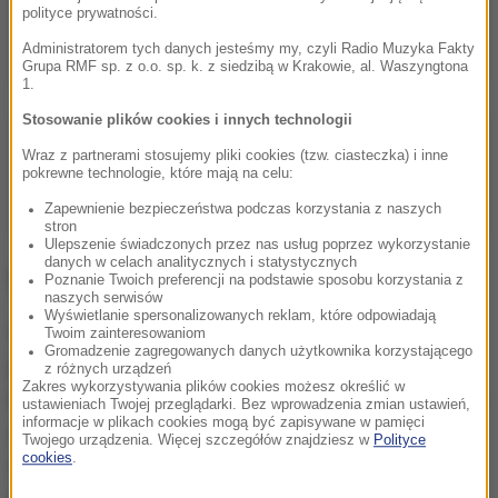
polityce prywatności.
Administratorem tych danych jesteśmy my, czyli Radio Muzyka Fakty
Grupa RMF sp. z o.o. sp. k. z siedzibą w Krakowie, al. Waszyngtona
1.
Stosowanie plików cookies i innych technologii
Posłuchaj:
USA zaatakuje Iran? "Czas żeby Irańczycy
Wraz z partnerami stosujemy pliki cookies (tzw. ciasteczka) i inne
dostosowali się do amerykańskich oczekiwań"
pokrewne technologie, które mają na celu:
Zapewnienie bezpieczeństwa podczas korzystania z naszych
Aktualny
0:00
/
Czas
-:-
Załadowany
:
Odtwarzaj
stron
0%
Ulepszenie świadczonych przez nas usług poprzez wykorzystanie
czas
trwania
danych w celach analitycznych i statystycznych
Wojna na horyzoncie?
Poznanie Twoich preferencji na podstawie sposobu korzystania z
naszych serwisów
Wyświetlanie spersonalizowanych reklam, które odpowiadają
Według źródeł portalu Axios, Donald Trump coraz
Twoim zainteresowaniom
Gromadzenie zagregowanych danych użytkownika korzystającego
poważniej rozważa rozpoczęcie wielotygodniowej
z różnych urządzeń
Zakres wykorzystywania plików cookies możesz określić w
kampanii militarnej przeciwko Iranowi. Amerykańska
ustawieniach Twojej przeglądarki. Bez wprowadzenia zmian ustawień,
informacje w plikach cookies mogą być zapisywane w pamięci
operacja miałaby znacznie szerszy zakres niż
Twojego urządzenia. Więcej szczegółów znajdziesz w
Polityce
cookies
.
wcześniejsze, punktowe akcje (np. pojmania