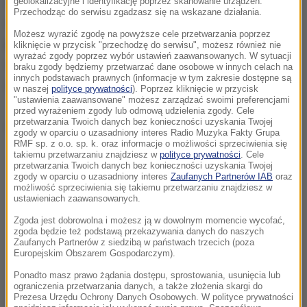
swoimi wysokimi rangą doradcami w tym samym
geolokalizacyjne i identyfikację poprzez skanowanie urządzeń.
Przechodząc do serwisu zgadzasz się na wskazane działania.
czasie - w sobotę rano. Izraelski premier miał
Możesz wyrazić zgodę na powyższe cele przetwarzania poprzez
powiedzieć Trumpowi: wszyscy oni mogą być zabici
kliknięcie w przycisk "przechodzę do serwisu", możesz również nie
wyrażać zgody poprzez wybór ustawień zaawansowanych. W sytuacji
w jednym niszczycielskim nalocie - przekazały trzy
braku zgody będziemy przetwarzać dane osobowe w innych celach na
innych podstawach prawnych (informacje w tym zakresie dostępne są
źródła.
w naszej
polityce prywatności
). Poprzez kliknięcie w przycisk
"ustawienia zaawansowane" możesz zarządzać swoimi preferencjami
przed wyrażeniem zgody lub odmową udzielenia zgody. Cele
przetwarzania Twoich danych bez konieczności uzyskania Twojej
Dalsza część artykułu pod materiałem video:
zgody w oparciu o uzasadniony interes Radio Muzyka Fakty Grupa
RMF sp. z o.o. sp. k. oraz informacje o możliwości sprzeciwienia się
takiemu przetwarzaniu znajdziesz w
polityce prywatności
. Cele
przetwarzania Twoich danych bez konieczności uzyskania Twojej
zgody w oparciu o uzasadniony interes
Zaufanych Partnerów IAB
oraz
możliwość sprzeciwienia się takiemu przetwarzaniu znajdziesz w
ustawieniach zaawansowanych.
Zgoda jest dobrowolna i możesz ją w dowolnym momencie wycofać,
zgoda będzie też podstawą przekazywania danych do naszych
Zaufanych Partnerów z siedzibą w państwach trzecich (poza
Europejskim Obszarem Gospodarczym).
Ponadto masz prawo żądania dostępu, sprostowania, usunięcia lub
ograniczenia przetwarzania danych, a także złożenia skargi do
Prezesa Urzędu Ochrony Danych Osobowych. W polityce prywatności