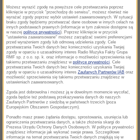
Możesz wyrazić zgodę na powyższe cele przetwarzania poprzez
Teheran nie odblokuje cieśniny Ormuz. Później
kliknięcie w przycisk "przechodzę do serwisu", możesz również nie
wyrażać zgody poprzez wybór ustawień zaawansowanych. W sytuacji
amerykański prezydent zmienił zdanie, informując w
braku zgody będziemy przetwarzać dane osobowe w innych celach na
poniedziałek, że
nakazał wojsku odroczenie
innych podstawach prawnych (informacje w tym zakresie dostępne są
w naszej
polityce prywatności
). Poprzez kliknięcie w przycisk
uderzeń
.
"ustawienia zaawansowane" możesz zarządzać swoimi preferencjami
przed wyrażeniem zgody lub odmową udzielenia zgody. Cele
przetwarzania Twoich danych bez konieczności uzyskania Twojej
Jak się okazuje,
od tego pomysłu odwiodły go
zgody w oparciu o uzasadniony interes Radio Muzyka Fakty Grupa
RMF sp. z o.o. sp. k. oraz informacje o możliwości sprzeciwienia się
kraje Zatoki Perskiej
, o czym informuje Bloomberg,
takiemu przetwarzaniu znajdziesz w
polityce prywatności
. Cele
przetwarzania Twoich danych bez konieczności uzyskania Twojej
powołując się na źródła. Według agencji sojusznicy
zgody w oparciu o uzasadniony interes
Zaufanych Partnerów IAB
oraz
możliwość sprzeciwienia się takiemu przetwarzaniu znajdziesz w
ostrzegli prezydenta USA, że
wojna przerodzi się w
ustawieniach zaawansowanych.
katastrofę
, jeśli groźba Waszyngtonu zostanie
Zgoda jest dobrowolna i możesz ją w dowolnym momencie wycofać,
zgoda będzie też podstawą przekazywania danych do naszych
spełniona.
Zaufanych Partnerów z siedzibą w państwach trzecich (poza
Europejskim Obszarem Gospodarczym).
Dalsza część artykułu pod materiałem video:
Ponadto masz prawo żądania dostępu, sprostowania, usunięcia lub
ograniczenia przetwarzania danych, a także złożenia skargi do
Prezesa Urzędu Ochrony Danych Osobowych. W polityce prywatności
znajdziesz informacje jak wykonać swoje prawa. Szczegółowe
informacje na temat przetwarzania Twoich danych znajdują się w