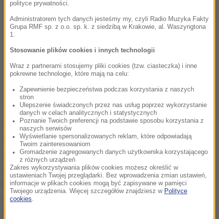
polityce prywatności.
Administratorem tych danych jesteśmy my, czyli Radio Muzyka Fakty
Grupa RMF sp. z o.o. sp. k. z siedzibą w Krakowie, al. Waszyngtona
1.
Stosowanie plików cookies i innych technologii
Wraz z partnerami stosujemy pliki cookies (tzw. ciasteczka) i inne
pokrewne technologie, które mają na celu:
Zapewnienie bezpieczeństwa podczas korzystania z naszych
stron
Ulepszenie świadczonych przez nas usług poprzez wykorzystanie
danych w celach analitycznych i statystycznych
Poznanie Twoich preferencji na podstawie sposobu korzystania z
Partnerzy Stanów Zjednoczonych na Bliskim
naszych serwisów
Wyświetlanie spersonalizowanych reklam, które odpowiadają
Wschodzie stwierdzili, że wyrządzenie
Twoim zainteresowaniom
Gromadzenie zagregowanych danych użytkownika korzystającego
długotrwałych szkód infrastrukturze energetycznej
z różnych urządzeń
Iranu niemal nieuchronnie doprowadzi do tego, że
Zakres wykorzystywania plików cookies możesz określić w
ustawieniach Twojej przeglądarki. Bez wprowadzenia zmian ustawień,
kraj ten stanie się "państwem upadłym"
(w
informacje w plikach cookies mogą być zapisywane w pamięci
Twojego urządzenia. Więcej szczegółów znajdziesz w
Polityce
materiale Bloomberga użyto takiego terminu) po
cookies
.
zakończeniu konfliktu.