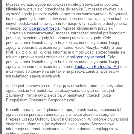
Możesz wyrazić zgodę na powyższe cele przetwarzania poprzez
Najlepszym przykładem takiej współpracy było
kliknięcie w przycisk "przechodzę do serwisu", możesz również nie
wyrażać zgody poprzez wybór ustawień zaawansowanych. W sytuacji
przekazanie Moskwie przez Teheran dronów
braku zgody będziemy przetwarzać dane osobowe w innych celach na
innych podstawach prawnych (informacje w tym zakresie dostępne są
uderzeniowych Shahed. Irańskie władze wsparły
w naszej
polityce prywatności
). Poprzez kliknięcie w przycisk
Rosję również w budowie własnych fabryk, co
"ustawienia zaawansowane" możesz zarządzać swoimi preferencjami
przed wyrażeniem zgody lub odmową udzielenia zgody. Cele
realnie przyczyniło się do zintensyfikowania
przetwarzania Twoich danych bez konieczności uzyskania Twojej
zgody w oparciu o uzasadniony interes Radio Muzyka Fakty Grupa
rosyjskich ataków na ukraińską infrastrukturę
RMF sp. z o.o. sp. k. oraz informacje o możliwości sprzeciwienia się
takiemu przetwarzaniu znajdziesz w
polityce prywatności
. Cele
energetyczną.
przetwarzania Twoich danych bez konieczności uzyskania Twojej
zgody w oparciu o uzasadniony interes
Zaufanych Partnerów IAB
oraz
możliwość sprzeciwienia się takiemu przetwarzaniu znajdziesz w
ustawieniach zaawansowanych.
Dalsza część artykułu pod materiałem video:
Zgoda jest dobrowolna i możesz ją w dowolnym momencie wycofać,
zgoda będzie też podstawą przekazywania danych do naszych
Zaufanych Partnerów z siedzibą w państwach trzecich (poza
Europejskim Obszarem Gospodarczym).
Ponadto masz prawo żądania dostępu, sprostowania, usunięcia lub
ograniczenia przetwarzania danych, a także złożenia skargi do
Prezesa Urzędu Ochrony Danych Osobowych. W polityce prywatności
znajdziesz informacje jak wykonać swoje prawa. Szczegółowe
informacje na temat przetwarzania Twoich danych znajdują się w
polityce prywatności.