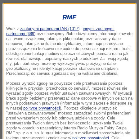
/
East News
Wraz z
zaufanymi partnerami IAB (1017)
i
innymi zaufanymi
Więcej aktualnych informacji z Polski i ze świata
partnerami (489)
przechowujemy i/lub odczytujemy informacje zawarte
na Twoim urządzeniu, takie jak pliki cookie, przetwarzamy dane
znajdziesz na
stronie głównej RMF24.pl
. Bądź na
osobowe, takie jak unikalne identyfikatory, informacje przesyłane
przez urządzenia końcowe niezbędne do personalizacji reklam i treści,
bieżąco.
udostępnienie funkcji mediów społecznościowych pomiaru ruchu jak
również dla rozwoju i poprawny naszych produktów. Za Twoją zgodą
my, jak i partnerzy możemy wykorzystywać precyzyjne dane
geolokalizacyjne i identyfikację poprzez skanowanie urządzeń.
Marco Rubio przekazał w czwartek, że obecnie
Przechodząc do serwisu zgadzasz się na wskazane działania.
działania zbrojne są skoncentrowane na irańskich
Możesz wyrazić zgodę na powyższe cele przetwarzania poprzez
wyrzutniach rakietowych, zapasach i fabrykach
kliknięcie w przycisk "przechodzę do serwisu", możesz również nie
wyrażać zgody poprzez wybór ustawień zaawansowanych. W sytuacji
pocisków.
braku zgody będziemy przetwarzać dane osobowe w innych celach na
innych podstawach prawnych (informacje w tym zakresie dostępne są
w naszej
polityce prywatności
). Poprzez kliknięcie w przycisk
Miał też powiedzieć szefom departamentów, że
"ustawienia zaawansowane" możesz zarządzać swoimi preferencjami
przed wyrażeniem zgody lub odmową udzielenia zgody. Cele
celem USA nie jest zmiana reżimu
. Jednocześnie
przetwarzania Twoich danych bez konieczności uzyskania Twojej
zgody w oparciu o uzasadniony interes Radio Muzyka Fakty Grupa
zaznaczył, że administracja prezydenta Donalda
RMF sp. z o.o. sp. k. oraz informacje o możliwości sprzeciwienia się
takiemu przetwarzaniu znajdziesz w
polityce prywatności
. Cele