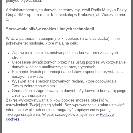
polityce prywatności.
Administratorem tych danych jesteśmy my, czyli Radio Muzyka Fakty
Grupa RMF sp. z o.o. sp. k. z siedzibą w Krakowie, al. Waszyngtona
1.
Stosowanie plików cookies i innych technologii
Wraz z partnerami stosujemy pliki cookies (tzw. ciasteczka) i inne
pokrewne technologie, które mają na celu:
Nie udalo sie zaladowac embedu. Zobacz wpis na X
Zapewnienie bezpieczeństwa podczas korzystania z naszych
stron
Ulepszenie świadczonych przez nas usług poprzez wykorzystanie
danych w celach analitycznych i statystycznych
Poznanie Twoich preferencji na podstawie sposobu korzystania z
naszych serwisów
Wyświetlanie spersonalizowanych reklam, które odpowiadają
Twoim zainteresowaniom
Gromadzenie zagregowanych danych użytkownika korzystającego
z różnych urządzeń
Zakres wykorzystywania plików cookies możesz określić w
ustawieniach Twojej przeglądarki. Bez wprowadzenia zmian ustawień,
informacje w plikach cookies mogą być zapisywane w pamięci
Twojego urządzenia. Więcej szczegółów znajdziesz w
Polityce
cookies
.