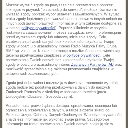
się celem irańskiego ataku rakietowego. Według
Możesz wyrazić zgodę na powyższe cele przetwarzania poprzez
kliknięcie w przycisk "przechodzę do serwisu", możesz również nie
służb ratowniczych, które cytuje portal Times of
wyrażać zgody poprzez wybór ustawień zaawansowanych. W sytuacji
braku zgody będziemy przetwarzać dane osobowe w innych celach na
Israel,
pocisk balistyczny z dużą głowicą bojową
innych podstawach prawnych (informacje w tym zakresie dostępne są
w naszej
polityce prywatności
). Poprzez kliknięcie w przycisk
uderzył w jeden z budynków, uszkadzając również
"ustawienia zaawansowane" możesz zarządzać swoimi preferencjami
przed wyrażeniem zgody lub odmową udzielenia zgody. Cele
okoliczne zabudowania.
przetwarzania Twoich danych bez konieczności uzyskania Twojej
zgody w oparciu o uzasadniony interes Radio Muzyka Fakty Grupa
RMF sp. z o.o. sp. k. oraz informacje o możliwości sprzeciwienia się
Na miejsce natychmiast skierowano służby
takiemu przetwarzaniu znajdziesz w
polityce prywatności
. Cele
ratunkowe, które udzieliły pomocy poszkodowanym i
przetwarzania Twoich danych bez konieczności uzyskania Twojej
zgody w oparciu o uzasadniony interes
Zaufanych Partnerów IAB
oraz
zabezpieczyły teren.
możliwość sprzeciwienia się takiemu przetwarzaniu znajdziesz w
ustawieniach zaawansowanych.
Zgoda jest dobrowolna i możesz ją w dowolnym momencie wycofać,
Dalsza część artykułu pod materiałem video:
zgoda będzie też podstawą przekazywania danych do naszych
Zaufanych Partnerów z siedzibą w państwach trzecich (poza
Europejskim Obszarem Gospodarczym).
Ponadto masz prawo żądania dostępu, sprostowania, usunięcia lub
ograniczenia przetwarzania danych, a także złożenia skargi do
Prezesa Urzędu Ochrony Danych Osobowych. W polityce prywatności
znajdziesz informacje jak wykonać swoje prawa. Szczegółowe
informacje na temat przetwarzania Twoich danych znajdują się w