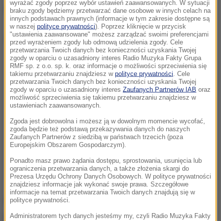
wyrażać zgody poprzez wybór ustawień zaawansowanych. W sytuacji
amerykańskich sił morskich i lotnictwa w regionie.
braku zgody będziemy przetwarzać dane osobowe w innych celach na
innych podstawach prawnych (informacje w tym zakresie dostępne są
w naszej
polityce prywatności
). Poprzez kliknięcie w przycisk
"ustawienia zaawansowane" możesz zarządzać swoimi preferencjami
Dalsza część artykułu pod materiałem video:
przed wyrażeniem zgody lub odmową udzielenia zgody. Cele
przetwarzania Twoich danych bez konieczności uzyskania Twojej
zgody w oparciu o uzasadniony interes Radio Muzyka Fakty Grupa
RMF sp. z o.o. sp. k. oraz informacje o możliwości sprzeciwienia się
takiemu przetwarzaniu znajdziesz w
polityce prywatności
. Cele
przetwarzania Twoich danych bez konieczności uzyskania Twojej
zgody w oparciu o uzasadniony interes
Zaufanych Partnerów IAB
oraz
możliwość sprzeciwienia się takiemu przetwarzaniu znajdziesz w
ustawieniach zaawansowanych.
Zgoda jest dobrowolna i możesz ją w dowolnym momencie wycofać,
zgoda będzie też podstawą przekazywania danych do naszych
Zaufanych Partnerów z siedzibą w państwach trzecich (poza
Europejskim Obszarem Gospodarczym).
Ponadto masz prawo żądania dostępu, sprostowania, usunięcia lub
ograniczenia przetwarzania danych, a także złożenia skargi do
Prezesa Urzędu Ochrony Danych Osobowych. W polityce prywatności
znajdziesz informacje jak wykonać swoje prawa. Szczegółowe
informacje na temat przetwarzania Twoich danych znajdują się w
W manewrach biorą udział
zaawansowane
polityce prywatności.
jednostki
, w tym chiński niszczyciel rakietowy
Administratorem tych danych jesteśmy my, czyli Radio Muzyka Fakty