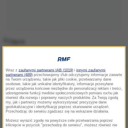
/
East News
Po więcej ważnych informacji z Polski i ze świata
Wraz z
zaufanymi partnerami IAB (1019)
i
innymi zaufanymi
zapraszamy na
stronę główną RMF24.pl
. Bądź na
partnerami (489)
przechowujemy i/lub odczytujemy informacje zawarte
na Twoim urządzeniu, takie jak pliki cookie, przetwarzamy dane
bieżąco!
osobowe, takie jak unikalne identyfikatory, informacje przesyłane
przez urządzenia końcowe niezbędne do personalizacji reklam i treści,
udostępnienie funkcji mediów społecznościowych pomiaru ruchu jak
również dla rozwoju i poprawny naszych produktów. Za Twoją zgodą
Jak poinformowała turecka agencja Anadolu, na
my, jak i partnerzy możemy wykorzystywać precyzyjne dane
wodach cieśniny Ormuz pojawiły się
okręty wojenne
geolokalizacyjne i identyfikację poprzez skanowanie urządzeń.
Przechodząc do serwisu zgadzasz się na wskazane działania.
Iranu, Chin i Rosji
. Ćwiczenia Pas Bezpieczeństwa
Możesz wyrazić zgodę na powyższe cele przetwarzania poprzez
Morskiego 2026 są odpowiedzią na koncentrację
kliknięcie w przycisk "przechodzę do serwisu", możesz również nie