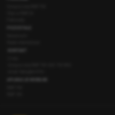
Gorąca Linia RMF FM
Staż w RMF24
Patronaty
POZOSTAŁE
Newsroom
Radio internetowe
KONTAKT
O nas
Gorąca Linia RMF FM: 600 700 800
email: fakty@rmf.fm
APLIKACJE MOBILNE
RMF FM
RMF ON