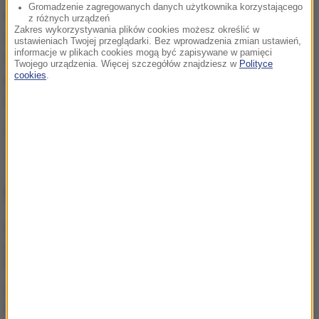
Gromadzenie zagregowanych danych użytkownika korzystającego
zorganizowaną grupę dostarczającą regularnie,
z różnych urządzeń
Zakres wykorzystywania plików cookies możesz określić w
zazwyczaj raz w tygodniu, duże transporty heroiny
ustawieniach Twojej przeglądarki. Bez wprowadzenia zmian ustawień,
informacje w plikach cookies mogą być zapisywane w pamięci
do Hiszpanii. Śledczy szacują, że była ona w stanie
Twojego urządzenia. Więcej szczegółów znajdziesz w
Polityce
cookies
.
przemycić tam w ciągu miesiąca 100 kg tego
narkotyku.
Źródło: RMF FM/PAP
narkotyki
Tagi:
NAJWAŻNIEJSZE FAKTY
Turyści wracają chorzy z
wakacji. Pasożyt w rajskich
hotelach
Polak zmarł po interwencji
policji. Jest wiele pytań i