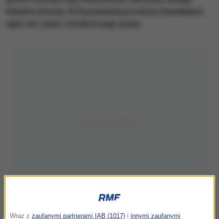
ładunku heroiny. W hiszpańskiej prowincji Guadalajara
ujęto też część członków jego grupy.
Wraz z
zaufanymi partnerami IAB (1017)
i
innymi zaufanymi