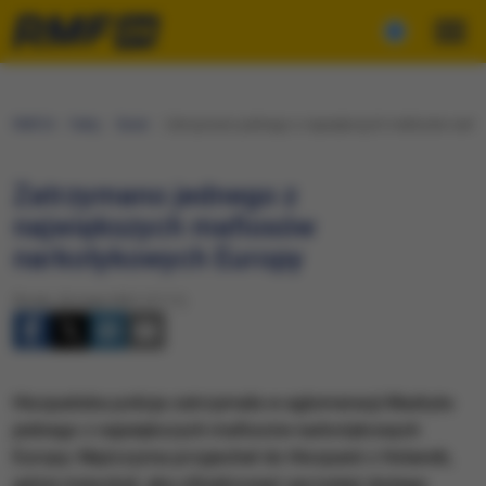
RMF24
Fakty
Świat
Zatrzymano jednego z największych mafiosów narko
Zatrzymano jednego z
największych mafiosów
narkotykowych Europy
Środa, 26 maja 2021 (17:11)
Hiszpańska policja zatrzymała w aglomeracji Madrytu
jednego z największych mafiosów narkotykowych
Europy. Mężczyzna przyjechał do Hiszpanii z Holandii,
gdzie mieszkał, aby sfinalizować sprzedaż dużego