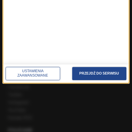
ROZMOWY W RMF FM
Najnowsze rozmowy w RMF FM
Rozmowa o 7:00 w RMF FM i Radiu RMF24
Poranna rozmowa w RMF FM
Popołudniowa rozmowa w RMF FM
Gość Krzysztofa Ziemca w RMF FM
Rozmowy w Radiu RMF24
SPOŁECZNOŚĆ
USTAWIENIA
PRZEJDŹ DO SERWISU
ZAAWANSOWANE
Facebook
Twitter
Instagram
YouTube
Kanały RSS
POLECANE