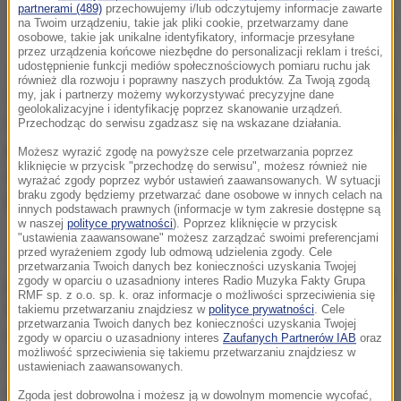
partnerami (489)
przechowujemy i/lub odczytujemy informacje zawarte
na Twoim urządzeniu, takie jak pliki cookie, przetwarzamy dane
Zdjęcie ilustracyjne
osobowe, takie jak unikalne identyfikatory, informacje przesyłane
przez urządzenia końcowe niezbędne do personalizacji reklam i treści,
Jak poinformowała komenda główna krajowej policji
udostępnienie funkcji mediów społecznościowych pomiaru ruchu jak
również dla rozwoju i poprawny naszych produktów. Za Twoją zgodą
w Madrycie (Policia Nacional), oprócz
bossa
my, jak i partnerzy możemy wykorzystywać precyzyjne dane
geolokalizacyjne i identyfikację poprzez skanowanie urządzeń.
mafijnego zatrzymano ośmiu członków kierowanej
Przechodząc do serwisu zgadzasz się na wskazane działania.
przez niego organizacji przestępczej
. Są oni
Możesz wyrazić zgodę na powyższe cele przetwarzania poprzez
kliknięcie w przycisk "przechodzę do serwisu", możesz również nie
obywatelami Turcji, Bułgarii, Rumunii oraz
wyrażać zgody poprzez wybór ustawień zaawansowanych. W sytuacji
braku zgody będziemy przetwarzać dane osobowe w innych celach na
Hiszpanii
.
innych podstawach prawnych (informacje w tym zakresie dostępne są
w naszej
polityce prywatności
). Poprzez kliknięcie w przycisk
"ustawienia zaawansowane" możesz zarządzać swoimi preferencjami
przed wyrażeniem zgody lub odmową udzielenia zgody. Cele
Jak wynika z policyjnego komunikatu, zatrzymany to
przetwarzania Twoich danych bez konieczności uzyskania Twojej
jeden z "głównych europejskich capo" handlujących
zgody w oparciu o uzasadniony interes Radio Muzyka Fakty Grupa
RMF sp. z o.o. sp. k. oraz informacje o możliwości sprzeciwienia się
heroiną
, a jego grupa dostarczała narkotyki do
takiemu przetwarzaniu znajdziesz w
polityce prywatności
. Cele
przetwarzania Twoich danych bez konieczności uzyskania Twojej
licznych państw Europy. Mężczyzna, który na co
zgody w oparciu o uzasadniony interes
Zaufanych Partnerów IAB
oraz
możliwość sprzeciwienia się takiemu przetwarzaniu znajdziesz w
dzień rezydował w Rotterdamie, regularnie krążył
ustawieniach zaawansowanych.
między Holandią, Hiszpanią oraz Turcją.
Zgoda jest dobrowolna i możesz ją w dowolnym momencie wycofać,