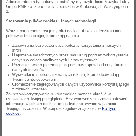
Administratorem tych danych jesteśmy my, czyli Radio Muzyka Fakty
Grupa RMF sp. z o.o. sp. k. z siedzibą w Krakowie, al. Waszyngtona
1.
Stosowanie plików cookies i innych technologii
Wraz z partnerami stosujemy pliki cookies (tzw. ciasteczka) i inne
pokrewne technologie, które mają na celu:
Zapewnienie bezpieczeństwa podczas korzystania z naszych
"Prezydent (USA Joe) Biden od dawna mówi jasno,
stron
Ulepszenie świadczonych przez nas usług poprzez wykorzystanie
że uważa rurociąg za zły pomysł, który
podkopuje
danych w celach analitycznych i statystycznych
Poznanie Twoich preferencji na podstawie sposobu korzystania z
europejskie bezpieczeństwo energetyczne.
naszych serwisów
Wyświetlanie spersonalizowanych reklam, które odpowiadają
Podważa bowiem zasady, które Europejczycy sami
Twoim zainteresowaniom
uzgodnili: potrzebę dywersyfikacji źródeł energii i
Gromadzenie zagregowanych danych użytkownika korzystającego
z różnych urządzeń
dostaw, tak by nie być zależnym od żadnego kraju, a
Zakres wykorzystywania plików cookies możesz określić w
ustawieniach Twojej przeglądarki. Bez wprowadzenia zmian ustawień,
zwłaszcza od Rosji. (Gazociąg) jest
potencjalnie
informacje w plikach cookies mogą być zapisywane w pamięci
Twojego urządzenia. Więcej szczegółów znajdziesz w
Polityce
szkodliwy dla Ukrainy, Polski i innych krajów"
-
cookies
.
podkreślił Antony Blinken.