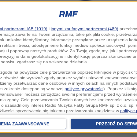
i partnerami IAB (1019)
i
innymi zaufanymi partnerami (489)
przechow
ormacje zawarte na Twoim urządzeniu, takie jak pliki cookie, przetwar
jak unikalne identyfikatory, informacje przesyłane przez urządzenia k
i reklam i treści, udostępnienie funkcji mediów społecznościowych pom
woju i poprawny naszych produktów. Za Twoją zgodą my, jak i partner
recyzyjne dane geolokalizacyjne i identyfikację poprzez skanowanie u
serwisu zgadzasz się na wskazane działania.
zgodę na powyższe cele przetwarzania poprzez kliknięcie w przycisk 
z również nie wyrażać zgody poprzez wybór ustawień zaawansowanych
dziemy przetwarzać dane osobowe w innych celach na innych podsta
ym zakresie dostępne są w naszej
polityce prywatności
). Poprzez kliknię
Rosja dokona kolejnej aneks
awansowane" możesz zarządzać swoimi preferencjami przed wyrażenie
Państwa NATO widzą znaki
w Niemczech.
ia zgody. Cele przetwarzania Twoich danych bez konieczności uzyska
entyfikowane drony
 o uzasadniony interes Radio Muzyka Fakty Grupa RMF sp. z o.o. sp. k
ciały nad „stocznią
żliwości sprzeciwienia się takiemu przetwarzaniu znajdziesz w
polityce
tów”
nia Twoich danych bez konieczności uzyskania Twojej zgody w oparci
ch Partnerów IAB
oraz możliwość sprzeciwienia się takiemu przetwarza
IENIA ZAAWANSOWANE
PRZEJDŹ DO SERW
aawansowanych.