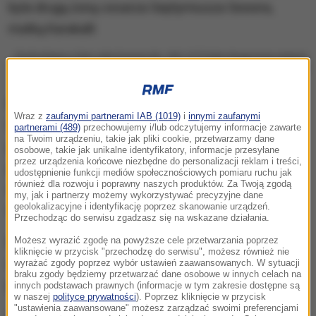
Pochodząca z Syrii Julia Domna (ok. 165–217) była drugą żoną cesarza
Septymiusza Sewera, matką Karakalli
Rzeźba zniknęła w 2012 roku z wpisanej na listę
Wraz z
zaufanymi partnerami IAB (1019)
i
innymi zaufanymi
UNESCO willi Hadriana w Tivoli i kradzieży
partnerami (489)
przechowujemy i/lub odczytujemy informacje zawarte
na Twoim urządzeniu, takie jak pliki cookie, przetwarzamy dane
początkowo nie zauważono. W zeszłym roku
osobowe, takie jak unikalne identyfikatory, informacje przesyłane
przez urządzenia końcowe niezbędne do personalizacji reklam i treści,
podająca się za jej właścicielkę kobieta chciała
udostępnienie funkcji mediów społecznościowych pomiaru ruchu jak
również dla rozwoju i poprawny naszych produktów. Za Twoją zgodą
wstawić ją na aukcję, ale dom aukcyjny zawiadomił
my, jak i partnerzy możemy wykorzystywać precyzyjne dane
geolokalizacyjne i identyfikację poprzez skanowanie urządzeń.
włoskie władze. Kobietę aresztowano.
Przechodząc do serwisu zgadzasz się na wskazane działania.
Marmurową rzeźbę wys. 31 cm zwrócono
Możesz wyrazić zgodę na powyższe cele przetwarzania poprzez
kliknięcie w przycisk "przechodzę do serwisu", możesz również nie
uroczyście w piątek w Amsterdamie
wyrażać zgody poprzez wybór ustawień zaawansowanych. W sytuacji
braku zgody będziemy przetwarzać dane osobowe w innych celach na
przedstawicielom włoskiej policji.
innych podstawach prawnych (informacje w tym zakresie dostępne są
w naszej
polityce prywatności
). Poprzez kliknięcie w przycisk
"ustawienia zaawansowane" możesz zarządzać swoimi preferencjami