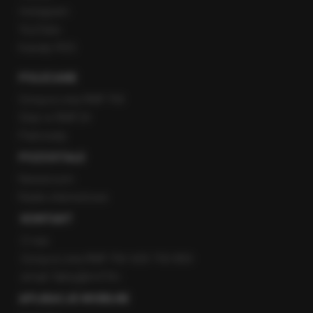
Instagram
YouTube
Kanały RSS
POLECANE
Gorąca Linia RMF FM
Staż w RMF24
Patronaty
POZOSTAŁE
Newsroom
Radio internetowe
KONTAKT
O nas
Gorąca Linia RMF FM: 600 700 800
email: fakty@rmf.fm
APLIKACJE MOBILNE