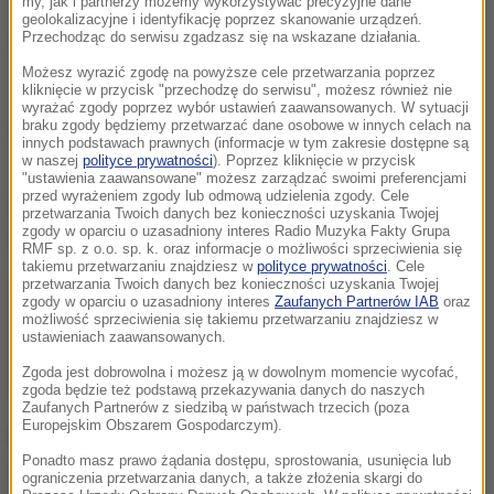
my, jak i partnerzy możemy wykorzystywać precyzyjne dane
Amerykę przez 250 lat.
geolokalizacyjne i identyfikację poprzez skanowanie urządzeń.
Leon XIV zachęcił Amerykanów do refleksji nad
Przechodząc do serwisu zgadzasz się na wskazane działania.
odpowiedzialnością wobec siebie nawzajem i
Możesz wyrazić zgodę na powyższe cele przetwarzania poprzez
kliknięcie w przycisk "przechodzę do serwisu", możesz również nie
przyszłych pokoleń.
wyrażać zgody poprzez wybór ustawień zaawansowanych. W sytuacji
braku zgody będziemy przetwarzać dane osobowe w innych celach na
Najważniejsze informacje z kraju i ze świata
innych podstawach prawnych (informacje w tym zakresie dostępne są
znajdziesz na stronie głównej
RMF24
w naszej
polityce prywatności
). Poprzez kliknięcie w przycisk
"ustawienia zaawansowane" możesz zarządzać swoimi preferencjami
przed wyrażeniem zgody lub odmową udzielenia zgody. Cele
Opublikowany w sobotę w Watykanie papieski list
przetwarzania Twoich danych bez konieczności uzyskania Twojej
zgody w oparciu o uzasadniony interes Radio Muzyka Fakty Grupa
otwierają słowa:
RMF sp. z o.o. sp. k. oraz informacje o możliwości sprzeciwienia się
takiemu przetwarzaniu znajdziesz w
polityce prywatności
. Cele
przetwarzania Twoich danych bez konieczności uzyskania Twojej
Składam moje serdeczne gratulacje wszystkim
zgody w oparciu o uzasadniony interes
Zaufanych Partnerów IAB
oraz
możliwość sprzeciwienia się takiemu przetwarzaniu znajdziesz w
Amerykanom z okazji 250. rocznicy podpisania
ustawieniach zaawansowanych.
Deklaracji Niepodległości.
Zgoda jest dobrowolna i możesz ją w dowolnym momencie wycofać,
zgoda będzie też podstawą przekazywania danych do naszych
Zaufanych Partnerów z siedzibą w państwach trzecich (poza
Europejskim Obszarem Gospodarczym).
Pierwszy w historii papież pochodzący z USA dodał,
Ponadto masz prawo żądania dostępu, sprostowania, usunięcia lub
że wydarzenie z 4 lipca 1776 roku „nadało trwały
ograniczenia przetwarzania danych, a także złożenia skargi do