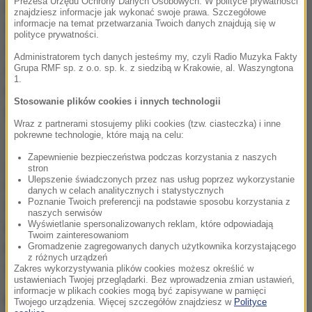
Prezesa Urzędu Ochrony Danych Osobowych. W polityce prywatności
głos ideałom wolności, równości, dążenia do
znajdziesz informacje jak wykonać swoje prawa. Szczegółowe
informacje na temat przetwarzania Twoich danych znajdują się w
szczęścia, sprawiedliwości oraz demokratycznego
polityce prywatności.
samorządu”.
Przez dwa i pół stulecia pokolenia
Administratorem tych danych jesteśmy my, czyli Radio Muzyka Fakty
Amerykanów pracowały razem, aby nieść te zasady
Grupa RMF sp. z o.o. sp. k. z siedzibą w Krakowie, al. Waszyngtona
1.
naprzód; poprzez poświęcenie, służbę, innowacje i
Stosowanie plików cookies i innych technologii
aktywność obywatelską
- odnotował.
Wraz z partnerami stosujemy pliki cookies (tzw. ciasteczka) i inne
pokrewne technologie, które mają na celu:
Jednocześnie wyraził opinię, że rocznica ta jest
Zapewnienie bezpieczeństwa podczas korzystania z naszych
„zaproszeniem nie tylko do świętowania tej
stron
Ulepszenie świadczonych przez nas usług poprzez wykorzystanie
niezwykłej drogi narodu, lecz także do refleksji nad
danych w celach analitycznych i statystycznych
Poznanie Twoich preferencji na podstawie sposobu korzystania z
odpowiedzialnością, jaką synowie i córki tego kraju
naszych serwisów
ponoszą wobec siebie nawzajem oraz wobec
Wyświetlanie spersonalizowanych reklam, które odpowiadają
Twoim zainteresowaniom
pokoleń, które odziedziczą państwo kształtowane
Gromadzenie zagregowanych danych użytkownika korzystającego
z różnych urządzeń
dziś”.
Zakres wykorzystywania plików cookies możesz określić w
ustawieniach Twojej przeglądarki. Bez wprowadzenia zmian ustawień,
informacje w plikach cookies mogą być zapisywane w pamięci
Leon XIV przypomniał wkład Kościoła katolickiego
Twojego urządzenia. Więcej szczegółów znajdziesz w
Polityce