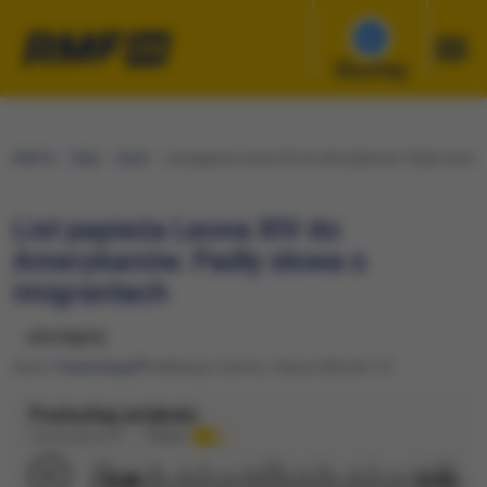
Słuchaj
RMF24
Fakty
Świat
List papieża Leona XIV do Amerykanów. Padły słowa 
List papieża Leona XIV do
Amerykanów. Padły słowa o
imigrantach
udostępnij
Autor:
Paweł Auguff
Publikacja: Sobota, 4 lipca 2026 (20:17)
Posłuchaj artykułu
Czytane głosem AI
Podkład
0:00
3:10