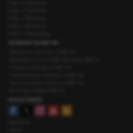
Fakty ze Śląskiego
Fakty z Trójmiasta
Fakty z Warszawy
Fakty z Wrocławia
Fakty z Zakopanego
ROZMOWY W RMF FM
Najnowsze rozmowy w RMF FM
Rozmowa o 7:00 w RMF FM i Radiu RMF24
Poranna rozmowa w RMF FM
Popołudniowa rozmowa w RMF FM
Gość Krzysztofa Ziemca w RMF FM
Rozmowy w Radiu RMF24
SPOŁECZNOŚĆ
Facebook
Twitter