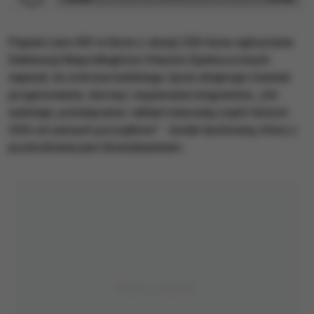
Papież Leon XIV w liście z okazji 250-lecia ogłoszenia
Deklaracji Niepodległości Stanów Zjednoczonych
napisał, że ochrona ludzkiego życia obejmuje również
przyjmowanie, obronę i wspieranie imigrantów. „Ich
nadzieje, poświęcenie i wkład stanowią część historii
USA od samych początków” - dodał duchowny, który z
pochodzenia jest Amerykaninem.