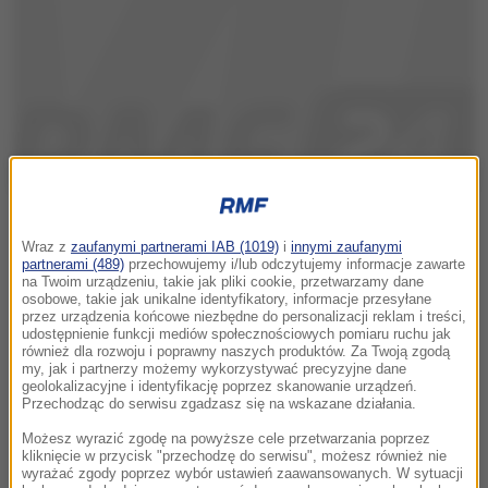
Wraz z
zaufanymi partnerami IAB (1019)
i
innymi zaufanymi
partnerami (489)
przechowujemy i/lub odczytujemy informacje zawarte
na Twoim urządzeniu, takie jak pliki cookie, przetwarzamy dane
osobowe, takie jak unikalne identyfikatory, informacje przesyłane
przez urządzenia końcowe niezbędne do personalizacji reklam i treści,
udostępnienie funkcji mediów społecznościowych pomiaru ruchu jak
również dla rozwoju i poprawny naszych produktów. Za Twoją zgodą
my, jak i partnerzy możemy wykorzystywać precyzyjne dane
geolokalizacyjne i identyfikację poprzez skanowanie urządzeń.
Przechodząc do serwisu zgadzasz się na wskazane działania.
Możesz wyrazić zgodę na powyższe cele przetwarzania poprzez
kliknięcie w przycisk "przechodzę do serwisu", możesz również nie
wyrażać zgody poprzez wybór ustawień zaawansowanych. W sytuacji