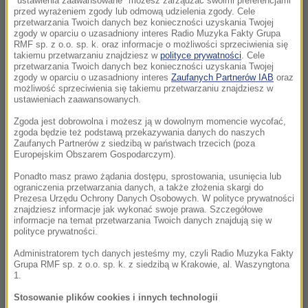
"ustawienia zaawansowane" możesz zarządzać swoimi preferencjami
przed wyrażeniem zgody lub odmową udzielenia zgody. Cele
przetwarzania Twoich danych bez konieczności uzyskania Twojej
zgody w oparciu o uzasadniony interes Radio Muzyka Fakty Grupa
RMF sp. z o.o. sp. k. oraz informacje o możliwości sprzeciwienia się
takiemu przetwarzaniu znajdziesz w
polityce prywatności
. Cele
przetwarzania Twoich danych bez konieczności uzyskania Twojej
zgody w oparciu o uzasadniony interes
Zaufanych Partnerów IAB
oraz
możliwość sprzeciwienia się takiemu przetwarzaniu znajdziesz w
ustawieniach zaawansowanych.
Zgoda jest dobrowolna i możesz ją w dowolnym momencie wycofać,
zgoda będzie też podstawą przekazywania danych do naszych
Zaufanych Partnerów z siedzibą w państwach trzecich (poza
Europejskim Obszarem Gospodarczym).
Ponadto masz prawo żądania dostępu, sprostowania, usunięcia lub
ograniczenia przetwarzania danych, a także złożenia skargi do
Prezesa Urzędu Ochrony Danych Osobowych. W polityce prywatności
znajdziesz informacje jak wykonać swoje prawa. Szczegółowe
informacje na temat przetwarzania Twoich danych znajdują się w
polityce prywatności.
Administratorem tych danych jesteśmy my, czyli Radio Muzyka Fakty
Grupa RMF sp. z o.o. sp. k. z siedzibą w Krakowie, al. Waszyngtona
1.
Stosowanie plików cookies i innych technologii