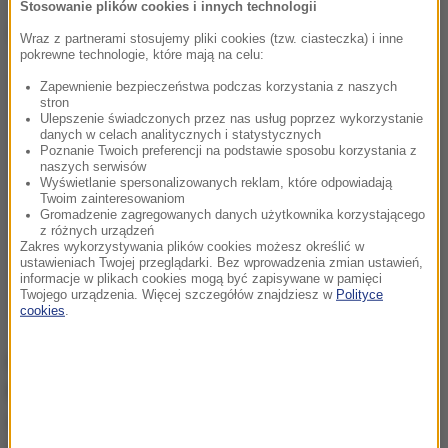
Stosowanie plików cookies i innych technologii
Dalsza część artykułu pod materiałem video:
Wraz z partnerami stosujemy pliki cookies (tzw. ciasteczka) i inne
pokrewne technologie, które mają na celu:
Zapewnienie bezpieczeństwa podczas korzystania z naszych
stron
Ulepszenie świadczonych przez nas usług poprzez wykorzystanie
danych w celach analitycznych i statystycznych
Poznanie Twoich preferencji na podstawie sposobu korzystania z
naszych serwisów
Wyświetlanie spersonalizowanych reklam, które odpowiadają
Twoim zainteresowaniom
Gromadzenie zagregowanych danych użytkownika korzystającego
z różnych urządzeń
Zakres wykorzystywania plików cookies możesz określić w
ustawieniach Twojej przeglądarki. Bez wprowadzenia zmian ustawień,
informacje w plikach cookies mogą być zapisywane w pamięci
Twojego urządzenia. Więcej szczegółów znajdziesz w
Polityce
cookies
.
Lider republikańskiej większości w Senacie Mitch
McConnell oznajmił, że ustawa o budżecie
obronnym może ułatwić odstraszanie Chin
.