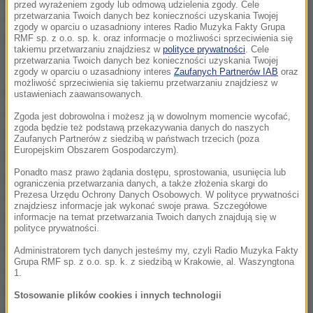
przed wyrażeniem zgody lub odmową udzielenia zgody. Cele
został skazany we wrześniu 2015 r. na 13 lat i 9
przetwarzania Twoich danych bez konieczności uzyskania Twojej
zgody w oparciu o uzasadniony interes Radio Muzyka Fakty Grupa
miesięcy więzienia.
RMF sp. z o.o. sp. k. oraz informacje o możliwości sprzeciwienia się
takiemu przetwarzaniu znajdziesz w
polityce prywatności
. Cele
przetwarzania Twoich danych bez konieczności uzyskania Twojej
Jak utrzymywała wówczas prokuratura, lider
zgody w oparciu o uzasadniony interes
Zaufanych Partnerów IAB
oraz
możliwość sprzeciwienia się takiemu przetwarzaniu znajdziesz w
prawicowego ugrupowania Voluntad Popular
ustawieniach zaawansowanych.
spiskował z USA przeciwko władzom swego kraju.
Zgoda jest dobrowolna i możesz ją w dowolnym momencie wycofać,
zgoda będzie też podstawą przekazywania danych do naszych
Ówczesne amerykańskie władze zaprzeczyły tym
Zaufanych Partnerów z siedzibą w państwach trzecich (poza
Europejskim Obszarem Gospodarczym).
oskarżeniom i postawiły warunek uwolnienia Lopeza
Ponadto masz prawo żądania dostępu, sprostowania, usunięcia lub
jako konieczny do normalizacji stosunków
ograniczenia przetwarzania danych, a także złożenia skargi do
dyplomatycznych między Waszyngtonem a
Prezesa Urzędu Ochrony Danych Osobowych. W polityce prywatności
znajdziesz informacje jak wykonać swoje prawa. Szczegółowe
Caracas.
informacje na temat przetwarzania Twoich danych znajdują się w
polityce prywatności.
Stosunki między USA a Wenezuelą są napięte od
Administratorem tych danych jesteśmy my, czyli Radio Muzyka Fakty
Grupa RMF sp. z o.o. sp. k. z siedzibą w Krakowie, al. Waszyngtona
dojścia do władzy w 1999 roku poprzednika Maduro,
1.
Hugo Chaveza. Relacje te nie poprawiły się po
Stosowanie plików cookies i innych technologii
wybraniu Maduro na szefa państwa w 2013 r.