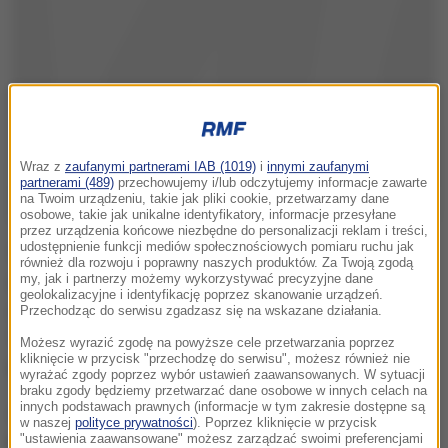
Wraz z
zaufanymi partnerami IAB (1019)
i
innymi zaufanymi
partnerami (489)
przechowujemy i/lub odczytujemy informacje zawarte
na Twoim urządzeniu, takie jak pliki cookie, przetwarzamy dane
osobowe, takie jak unikalne identyfikatory, informacje przesyłane
przez urządzenia końcowe niezbędne do personalizacji reklam i treści,
udostępnienie funkcji mediów społecznościowych pomiaru ruchu jak
Władze Wenezueli powinny zezwolić Leopoldo
również dla rozwoju i poprawny naszych produktów. Za Twoją zgodą
Lopezowi, więźniowi politycznemu (...), na
my, jak i partnerzy możemy wykorzystywać precyzyjne dane
geolokalizacyjne i identyfikację poprzez skanowanie urządzeń.
natychmiastowe opuszczenie więzienia
- napisał
Przechodząc do serwisu zgadzasz się na wskazane działania.
Trump. Amerykański prezydent wczoraj spotkał się
Możesz wyrazić zgodę na powyższe cele przetwarzania poprzez
kliknięcie w przycisk "przechodzę do serwisu", możesz również nie
także z żoną opozycjonisty.
wyrażać zgody poprzez wybór ustawień zaawansowanych. W sytuacji
braku zgody będziemy przetwarzać dane osobowe w innych celach na
innych podstawach prawnych (informacje w tym zakresie dostępne są
45-letni Lopez, jeden z najbardziej radykalnych
w naszej
polityce prywatności
). Poprzez kliknięcie w przycisk
"ustawienia zaawansowane" możesz zarządzać swoimi preferencjami
krytyków prezydenta Wenezueli Nicolasa Maduro,