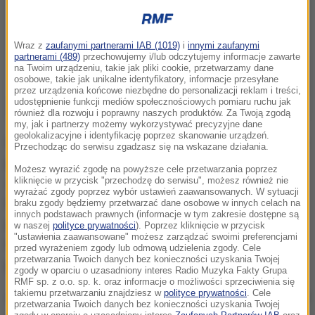
Wraz z
zaufanymi partnerami IAB (1019)
i
innymi zaufanymi
partnerami (489)
przechowujemy i/lub odczytujemy informacje zawarte
na Twoim urządzeniu, takie jak pliki cookie, przetwarzamy dane
osobowe, takie jak unikalne identyfikatory, informacje przesyłane
przez urządzenia końcowe niezbędne do personalizacji reklam i treści,
udostępnienie funkcji mediów społecznościowych pomiaru ruchu jak
również dla rozwoju i poprawny naszych produktów. Za Twoją zgodą
my, jak i partnerzy możemy wykorzystywać precyzyjne dane
geolokalizacyjne i identyfikację poprzez skanowanie urządzeń.
Ostrzeżenie skierowane do osób wybierających się w
Przechodząc do serwisu zgadzasz się na wskazane działania.
podróż do Jordanii wydano niespełna tydzień po
Możesz wyrazić zgodę na powyższe cele przetwarzania poprzez
kliknięcie w przycisk "przechodzę do serwisu", możesz również nie
zamachu na patrol policji i komisariat w mieście Al-
wyrażać zgody poprzez wybór ustawień zaawansowanych. W sytuacji
Karak. Zginęło wówczas 10 osób - w tym siedmiu
braku zgody będziemy przetwarzać dane osobowe w innych celach na
innych podstawach prawnych (informacje w tym zakresie dostępne są
policjantów, dwaj obywatele Jordanii i turystka z
w naszej
polityce prywatności
). Poprzez kliknięcie w przycisk
"ustawienia zaawansowane" możesz zarządzać swoimi preferencjami
Kanady, a ok. 30 osób zostało rannych. Do zamachu
przed wyrażeniem zgody lub odmową udzielenia zgody. Cele
przetwarzania Twoich danych bez konieczności uzyskania Twojej
przyznało się tzw. Państwo Islamskie.
zgody w oparciu o uzasadniony interes Radio Muzyka Fakty Grupa
RMF sp. z o.o. sp. k. oraz informacje o możliwości sprzeciwienia się
takiemu przetwarzaniu znajdziesz w
polityce prywatności
. Cele
Departament Stanu przypomina obywatelom USA, że
przetwarzania Twoich danych bez konieczności uzyskania Twojej