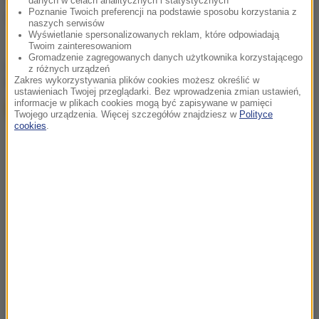
danych w celach analitycznych i statystycznych
Poznanie Twoich preferencji na podstawie sposobu korzystania z
Egipt
Tagi:
naszych serwisów
Wyświetlanie spersonalizowanych reklam, które odpowiadają
Twoim zainteresowaniom
Gromadzenie zagregowanych danych użytkownika korzystającego
chcesz widzieć więcej artykułów od RMF24?
dodaj w
z różnych urządzeń
Zakres wykorzystywania plików cookies możesz określić w
Google
ustawieniach Twojej przeglądarki. Bez wprowadzenia zmian ustawień,
informacje w plikach cookies mogą być zapisywane w pamięci
Twojego urządzenia. Więcej szczegółów znajdziesz w
Polityce
cookies
.