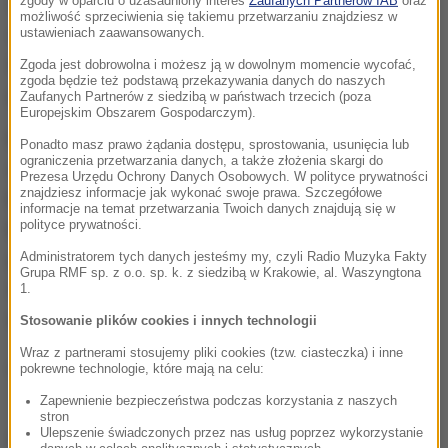
terroryści oraz organizacje ekstremistyczne wyraziły
zgody w oparciu o uzasadniony interes
Zaufanych Partnerów IAB
oraz
możliwość sprzeciwienia się takiemu przetwarzaniu znajdziesz w
chęć przeprowadzania ataków, których celem mają
ustawieniach zaawansowanych.
być Amerykanie i obywatele państw zachodnich
Zgoda jest dobrowolna i możesz ją w dowolnym momencie wycofać,
zgoda będzie też podstawą przekazywania danych do naszych
przebywający w Jordanii
- napisano.
Zaufanych Partnerów z siedzibą w państwach trzecich (poza
Europejskim Obszarem Gospodarczym).
Przed zagrożeniem ze strony grup terrorystycznych
Ponadto masz prawo żądania dostępu, sprostowania, usunięcia lub
ograniczenia przetwarzania danych, a także złożenia skargi do
ostrzeżono także Amerykanów udających się do
Prezesa Urzędu Ochrony Danych Osobowych. W polityce prywatności
znajdziesz informacje jak wykonać swoje prawa. Szczegółowe
Egiptu. W uzasadnieniu przypomniano o atakach
informacje na temat przetwarzania Twoich danych znajdują się w
polityce prywatności.
bombowych, do których doszło w tym kraju w
grudniu, m.in. o zamachu przeprowadzonym przez
Administratorem tych danych jesteśmy my, czyli Radio Muzyka Fakty
Grupa RMF sp. z o.o. sp. k. z siedzibą w Krakowie, al. Waszyngtona
ISIS na koptyjską katedrę w Kairze. Zginęło
1.
wówczas co najmniej 25 osób, a 49 odniosło rany.
Stosowanie plików cookies i innych technologii
Wraz z partnerami stosujemy pliki cookies (tzw. ciasteczka) i inne
(az)
pokrewne technologie, które mają na celu:
Zapewnienie bezpieczeństwa podczas korzystania z naszych
stron
Ulepszenie świadczonych przez nas usług poprzez wykorzystanie
Źródło: PAP