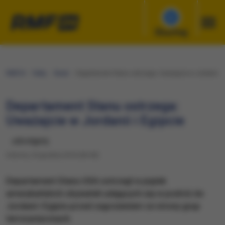
Słuchaj
RMF24
Fakty
Świat
Departament Stanu ostrzega: Uważajcie w Jordanii i 
Departament Stanu ostrzega:
Uważajcie w Jordanii i Egipcie
udostępnij
Sobota, 24 grudnia 2016 (06:40)
Departament Stanu USA ostrzegł w piątek
amerykańskich obywateli udających się w podróż do
Jordanii i Egiptu przed zagrożeniem ze strony grup
terrorystycznych.