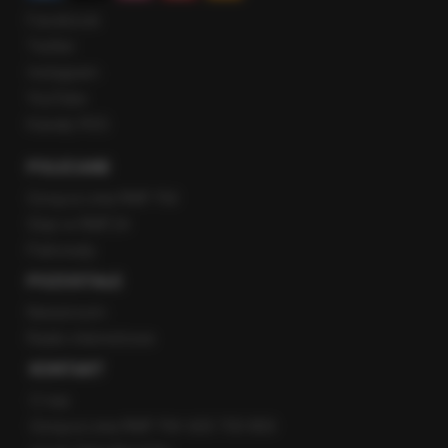
Facebook
Twitter
Instagram
YouTube
Kanały RSS
POLECANE
Gorąca Linia RMF FM
Staż w RMF24
Patronaty
POZOSTAŁE
Newsroom
Radio internetowe
KONTAKT
O nas
Gorąca Linia RMF FM: 600 700 800