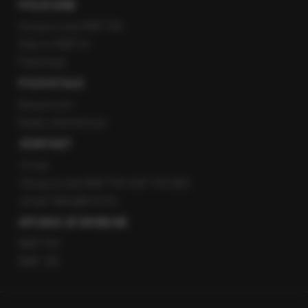
POLECANE
Gorąca Linia RMF FM
Staż w RMF24
Patronaty
POZOSTAŁE
Newsroom
Radio internetowe
KONTAKT
O nas
Gorąca Linia RMF FM: 600 700 800
email: fakty@rmf.fm
APLIKACJE MOBILNE
RMF FM
RMF ON