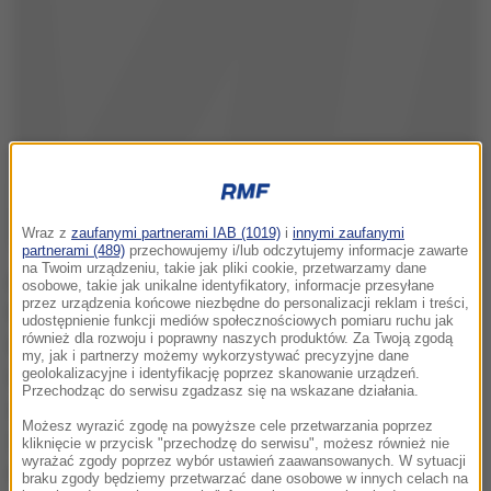
Wraz z
zaufanymi partnerami IAB (1019)
i
innymi zaufanymi
partnerami (489)
przechowujemy i/lub odczytujemy informacje zawarte
na Twoim urządzeniu, takie jak pliki cookie, przetwarzamy dane
Arthur O'Derrell Franklin, wobec którego toczyły się
osobowe, takie jak unikalne identyfikatory, informacje przesyłane
przez urządzenia końcowe niezbędne do personalizacji reklam i treści,
trzy różne procesy związane z porwaniem, pobiciem
udostępnienie funkcji mediów społecznościowych pomiaru ruchu jak
również dla rozwoju i poprawny naszych produktów. Za Twoją zgodą
na tle seksualnym - również z użyciem broni,
my, jak i partnerzy możemy wykorzystywać precyzyjne dane
rabunkiem z bronią w ręku, a także kradzieżami,
geolokalizacyjne i identyfikację poprzez skanowanie urządzeń.
Przechodząc do serwisu zgadzasz się na wskazane działania.
został skazany na trzy tysiącletnie kary więzienia.
Możesz wyrazić zgodę na powyższe cele przetwarzania poprzez
Zdecydowano również, że mężczyzna kwalifikuje się
kliknięcie w przycisk "przechodzę do serwisu", możesz również nie
wyrażać zgody poprzez wybór ustawień zaawansowanych. W sytuacji
do zwolnienia warunkowego najwcześniej w 2352
braku zgody będziemy przetwarzać dane osobowe w innych celach na