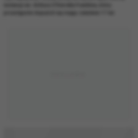
instancji ws. Arthura O'Derrella Franklina, który
przestępstw dopuścił się mając zaledwie 17 lat.