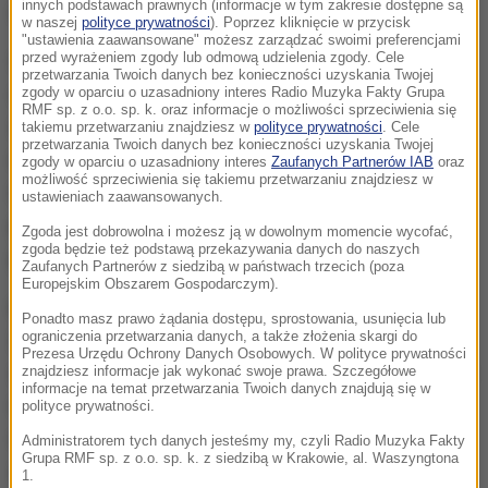
innych podstawach prawnych (informacje w tym zakresie dostępne są
roku, kiedy będzie miał... 387 lat.
w naszej
polityce prywatności
). Poprzez kliknięcie w przycisk
"ustawienia zaawansowane" możesz zarządzać swoimi preferencjami
przed wyrażeniem zgody lub odmową udzielenia zgody. Cele
Sprawa wróciła na wokandę w tym tygodniu. W
przetwarzania Twoich danych bez konieczności uzyskania Twojej
czwartek Sąd Najwyższy Florydy podtrzymał wyroki
zgody w oparciu o uzasadniony interes Radio Muzyka Fakty Grupa
RMF sp. z o.o. sp. k. oraz informacje o możliwości sprzeciwienia się
sądu niższej instancji. Sąd skupił się jednak głównie
takiemu przetwarzaniu znajdziesz w
polityce prywatności
. Cele
przetwarzania Twoich danych bez konieczności uzyskania Twojej
na tym, w jaki sposób sędziowie wydawali wyroki w
zgody w oparciu o uzasadniony interes
Zaufanych Partnerów IAB
oraz
możliwość sprzeciwienia się takiemu przetwarzaniu znajdziesz w
imieniu Sądu Najwyższego, które traktują nieletnich
ustawieniach zaawansowanych.
przestępców w sposób inny, niż dorosłych
Zgoda jest dobrowolna i możesz ją w dowolnym momencie wycofać,
zgoda będzie też podstawą przekazywania danych do naszych
popełniających te same przestępstwa.
Zaufanych Partnerów z siedzibą w państwach trzecich (poza
Europejskim Obszarem Gospodarczym).
Kluczowa okazała się decyzja Sądu Najwyższego z
Ponadto masz prawo żądania dostępu, sprostowania, usunięcia lub
ograniczenia przetwarzania danych, a także złożenia skargi do
2010 roku w sprawie "Graham vs Florida". 8 lat temu
Prezesa Urzędu Ochrony Danych Osobowych. W polityce prywatności
sąd wydał wyrok, według którego nieletni przestępcy
znajdziesz informacje jak wykonać swoje prawa. Szczegółowe
informacje na temat przetwarzania Twoich danych znajdują się w
nie mogą być skazani na karę dożywotniego
polityce prywatności.
więzienia bez możliwości wcześniejszego
Administratorem tych danych jesteśmy my, czyli Radio Muzyka Fakty
Grupa RMF sp. z o.o. sp. k. z siedzibą w Krakowie, al. Waszyngtona
zwolnienia za przestępstwa inne niż zabójstwo.
1.