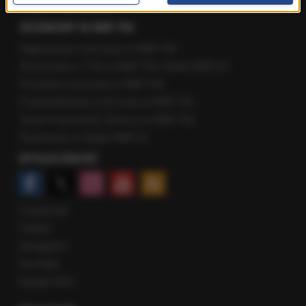
Fakty z Zakopanego
ROZMOWY W RMF FM
Najnowsze rozmowy w RMF FM
Rozmowa o 7:00 w RMF FM i Radiu RMF24
Poranna rozmowa w RMF FM
Popołudniowa rozmowa w RMF FM
Gość Krzysztofa Ziemca w RMF FM
Rozmowy w Radiu RMF24
SPOŁECZNOŚĆ
Facebook
Twitter
Instagram
YouTube
Kanały RSS