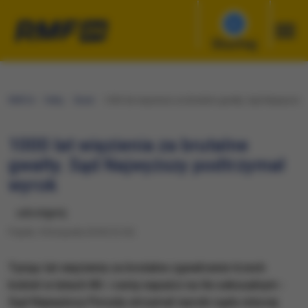
Słuchaj
RMF24
Fakty
Świat
1000 lat więzienia za brutalne gwałty. Sąd Najwyższy
1000 lat więzienia za brutalne
gwałty. Sąd Najwyższy podtrzymał
wyrok
udostępnij
Piątek, 9 listopada 2018 (12:25)
​Tysiąc lat więzienia za brutalne zgwałcenie trzech
kobiet w latach 80. i serię napaści na tle seksualnym -
Sąd Najwyższy Florydy utrzymał wyroki sądu niższej