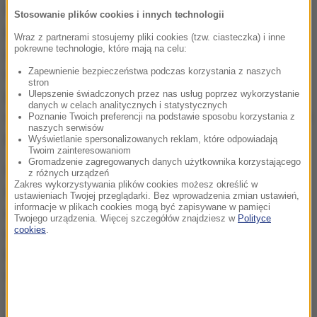
Warunkowe zwolnienie jest możliwe jedynie w
Stosowanie plików cookies i innych technologii
przypadku stwierdzenia "znaczących" możliwości
Wraz z partnerami stosujemy pliki cookies (tzw. ciasteczka) i inne
pokrewne technologie, które mają na celu:
jego uzyskania, wskazujących na "dojrzałość i
Zapewnienie bezpieczeństwa podczas korzystania z naszych
wysoki poziom resocjalizacji". Ten wyrok, jak i
stron
późniejsze, argumentowano tym, że młodzi ludzie
Ulepszenie świadczonych przez nas usług poprzez wykorzystanie
danych w celach analitycznych i statystycznych
odpowiadający za zabójstwo różnią się od dorosłych
Poznanie Twoich preferencji na podstawie sposobu korzystania z
naszych serwisów
poziomem dojrzałości i rozwoju mózgu.
Wyświetlanie spersonalizowanych reklam, które odpowiadają
Twoim zainteresowaniom
Gromadzenie zagregowanych danych użytkownika korzystającego
Obrońcy 53-letniego obecnie Franklina, który ma już
z różnych urządzeń
Zakres wykorzystywania plików cookies możesz określić w
za sobą 30 lat odsiadki, twierdzą, że ma on prawo do
ustawieniach Twojej przeglądarki. Bez wprowadzenia zmian ustawień,
informacje w plikach cookies mogą być zapisywane w pamięci
zmiany wyroku i wcześniejszego opuszczenia
Twojego urządzenia. Więcej szczegółów znajdziesz w
Polityce
cookies
.
więzienia. Sad Najwyższy Florydy uznał jednak, ze
Franklin nie stanie ponownie przed sądem.
Większość sędziów uznała bowiem, że sprawa
"Grahama" nie dotyczy Franklina, ponieważ od