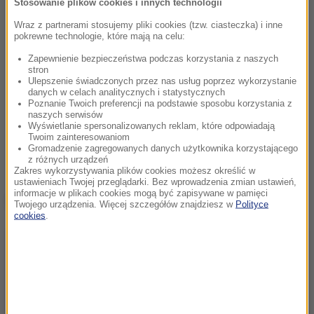
Stosowanie plików cookies i innych technologii
Wraz z partnerami stosujemy pliki cookies (tzw. ciasteczka) i inne
pokrewne technologie, które mają na celu:
Zapewnienie bezpieczeństwa podczas korzystania z naszych
stron
Ulepszenie świadczonych przez nas usług poprzez wykorzystanie
danych w celach analitycznych i statystycznych
Poznanie Twoich preferencji na podstawie sposobu korzystania z
naszych serwisów
Wyświetlanie spersonalizowanych reklam, które odpowiadają
Twoim zainteresowaniom
Gromadzenie zagregowanych danych użytkownika korzystającego
z różnych urządzeń
Zakres wykorzystywania plików cookies możesz określić w
ustawieniach Twojej przeglądarki. Bez wprowadzenia zmian ustawień,
informacje w plikach cookies mogą być zapisywane w pamięci
Dalsza część artykułu pod materiałem video:
Twojego urządzenia. Więcej szczegółów znajdziesz w
Polityce
cookies
.