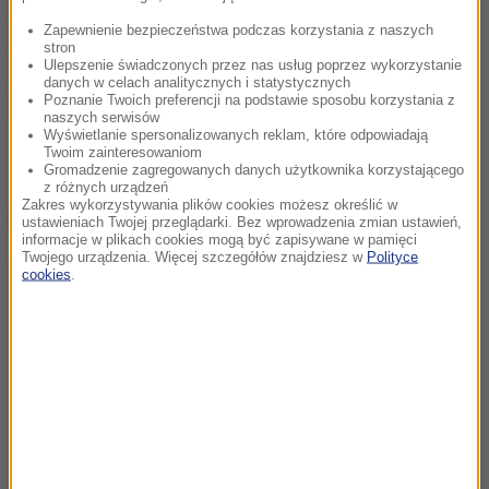
szukać nowych graczy, zadbać o rozwój zespołu i
Zapewnienie bezpieczeństwa podczas korzystania z naszych
wykorzystać moje doświadczenie. Jeżeli jednak
stron
Polska będzie grała w takim stylu jak w piątek, to
Ulepszenie świadczonych przez nas usług poprzez wykorzystanie
danych w celach analitycznych i statystycznych
zwycięży w naszej grupie
- zaznaczył Daum.
Poznanie Twoich preferencji na podstawie sposobu korzystania z
naszych serwisów
Wyświetlanie spersonalizowanych reklam, które odpowiadają
Twoim zainteresowaniom
Gromadzenie zagregowanych danych użytkownika korzystającego
z różnych urządzeń
Zakres wykorzystywania plików cookies możesz określić w
Dalsza część artykułu pod materiałem video:
ustawieniach Twojej przeglądarki. Bez wprowadzenia zmian ustawień,
informacje w plikach cookies mogą być zapisywane w pamięci
Twojego urządzenia. Więcej szczegółów znajdziesz w
Polityce
cookies
.