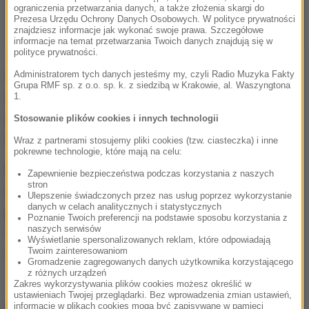
ograniczenia przetwarzania danych, a także złożenia skargi do
Prezesa Urzędu Ochrony Danych Osobowych. W polityce prywatności
znajdziesz informacje jak wykonać swoje prawa. Szczegółowe
informacje na temat przetwarzania Twoich danych znajdują się w
polityce prywatności.
Administratorem tych danych jesteśmy my, czyli Radio Muzyka Fakty
Dwa dni później, w środę 9 kwietnia,
Szymon
Grupa RMF sp. z o.o. sp. k. z siedzibą w Krakowie, al. Waszyngtona
Ziółkowski usłyszał dwa zarzuty
. Pierwszy dotyczy
1.
psychicznego znęcania się nad żoną, a drugi -
Stosowanie plików cookies i innych technologii
kierowania wobec niej gróźb karalnych.
Wraz z partnerami stosujemy pliki cookies (tzw. ciasteczka) i inne
pokrewne technologie, które mają na celu:
Rzecznik Prokuratury Okręgowej w Poznaniu prok.
Zapewnienie bezpieczeństwa podczas korzystania z naszych
stron
Łukasz Wawrzyniak informował, że
podejrzany nie
Ulepszenie świadczonych przez nas usług poprzez wykorzystanie
danych w celach analitycznych i statystycznych
przyznał się do winy i złożył obszerne wyjaśnienia
.
Poznanie Twoich preferencji na podstawie sposobu korzystania z
naszych serwisów
Wobec mężczyzny nie zastosowano żadnych
Wyświetlanie spersonalizowanych reklam, które odpowiadają
Twoim zainteresowaniom
środków zapobiegawczych.
Gromadzenie zagregowanych danych użytkownika korzystającego
z różnych urządzeń
Jak przekazał RMF FM mł. insp. Andrzej Borowiak z
Zakres wykorzystywania plików cookies możesz określić w
ustawieniach Twojej przeglądarki. Bez wprowadzenia zmian ustawień,
wielkopolskiej policji, wobec byłego polityka PO
informacje w plikach cookies mogą być zapisywane w pamięci