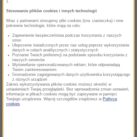
1.
Prowadzenie w cyklu objął ponownie Wellinger,
wyprzedzając Austriaka Stefana Krafta, który po
Stosowanie plików cookies i innych technologii
skoku na odległość 197 m zajął w prologu 10. lokatę.
Wraz z partnerami stosujemy pliki cookies (tzw. ciasteczka) i inne
pokrewne technologie, które mają na celu:
Zapewnienie bezpieczeństwa podczas korzystania z naszych
Dalsza część artykułu pod materiałem video:
stron
Ulepszenie świadczonych przez nas usług poprzez wykorzystanie
danych w celach analitycznych i statystycznych
Poznanie Twoich preferencji na podstawie sposobu korzystania z
naszych serwisów
Wyświetlanie spersonalizowanych reklam, które odpowiadają
Twoim zainteresowaniom
Gromadzenie zagregowanych danych użytkownika korzystającego
z różnych urządzeń
Zakres wykorzystywania plików cookies możesz określić w
ustawieniach Twojej przeglądarki. Bez wprowadzenia zmian ustawień,
informacje w plikach cookies mogą być zapisywane w pamięci
Twojego urządzenia. Więcej szczegółów znajdziesz w
Polityce
cookies
.