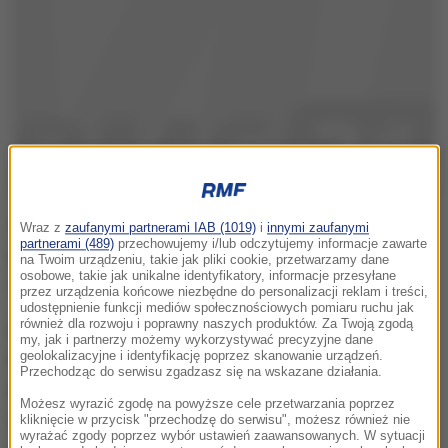
Stoch skoczył zdecydowanie najdalej - 226,5 m,
Wraz z
zaufanymi partnerami IAB (1019)
i
innymi zaufanymi
partnerami (489)
przechowujemy i/lub odczytujemy informacje zawarte
wyprzedzając Niemca Andreasa Wellingera - 213 m
na Twoim urządzeniu, takie jak pliki cookie, przetwarzamy dane
osobowe, takie jak unikalne identyfikatory, informacje przesyłane
oraz Słoweńca Domena Prevca - 220,5 m.
przez urządzenia końcowe niezbędne do personalizacji reklam i treści,
udostępnienie funkcji mediów społecznościowych pomiaru ruchu jak
również dla rozwoju i poprawny naszych produktów. Za Twoją zgodą
Do konkursu awansowali także siódmy w prologu
my, jak i partnerzy możemy wykorzystywać precyzyjne dane
geolokalizacyjne i identyfikację poprzez skanowanie urządzeń.
Maciej Kot - 206,5 m, 18. Dawid Kubacki - 202 m oraz
Przechodząc do serwisu zgadzasz się na wskazane działania.
62. Piotr Żyła, który osiągnął tylko 146 m, ale miał
Możesz wyrazić zgodę na powyższe cele przetwarzania poprzez
zagwarantowane miejsce w zawodach ze względu
kliknięcie w przycisk "przechodzę do serwisu", możesz również nie
wyrażać zgody poprzez wybór ustawień zaawansowanych. W sytuacji