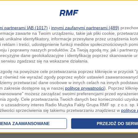
nie zrobili cztery minuty po przerwie. Piłka spadła pod 
 dał swojej drużynie prowadzenie.
i partnerami IAB (1017)
i
innymi zaufanymi partnerami (489)
przechow
ię postacią na boisku. Tuż przed końcem mógł zdobyć dru
ormacje zawarte na Twoim urządzeniu, takie jak pliki cookie, przetwar
jak unikalne identyfikatory, informacje przesyłane przez urządzenia k
i reklam i treści, udostępnienie funkcji mediów społecznościowych pom
woju i poprawny naszych produktów. Za Twoją zgodą my, jak i partner
cjalnym meczem Jagiellonii pod wodzą Ireneusza Mamro
recyzyjne dane geolokalizacyjne i identyfikację poprzez skanowanie u
serwisu zgadzasz się na wskazane działania.
ił pierwszoligowego Chrobrego Głogów, po zakończeniu
zgodę na powyższe cele przetwarzania poprzez kliknięcie w przycisk 
z również nie wyrażać zgody poprzez wybór ustawień zaawansowanych
dziemy przetwarzać dane osobowe w innych celach na innych podsta
ym zakresie dostępne są w naszej
polityce prywatności
). Poprzez kliknię
ki klub FK Gabala. By awansować do fazy grupowej LE
awansowane" możesz zarządzać swoimi preferencjami przed wyrażenie
ia zgody. Cele przetwarzania Twoich danych bez konieczności uzyska
wali.
 o uzasadniony interes Radio Muzyka Fakty Grupa RMF sp. z o.o. sp. k
żliwości sprzeciwienia się takiemu przetwarzaniu znajdziesz w
polityce
nia Twoich danych bez konieczności uzyskania Twojej zgody w oparci
ch Partnerów IAB
oraz możliwość sprzeciwienia się takiemu przetwarza
IENIA ZAAWANSOWANE
PRZEJDŹ DO SERW
aawansowanych.
rowolna i możesz ją w dowolnym momencie wycofać, zgoda będzie też