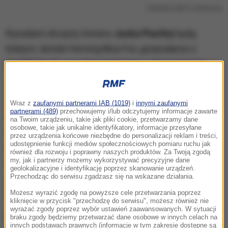
Hokeiści GKS-u Katowice
Rywalami drużyny trenera
Jacka Płachty
będą
kolejno: duński Herning Blue Fox, gospodarze z
Cardiff Devils oraz Nomad Astana z Kazachstanu.
Z ekipą duńską katowiczanie przegrali po dogrywce
2:3 w listopadowym turnieju półfinałowym we
Wraz z
zaufanymi partnerami IAB (1019)
i
innymi zaufanymi
partnerami (489)
przechowujemy i/lub odczytujemy informacje zawarte
włoskiej Cortinie d'Ampezzo. GKS, mimo tej porażki,
na Twoim urządzeniu, takie jak pliki cookie, przetwarzamy dane
osobowe, takie jak unikalne identyfikatory, informacje przesyłane
wygrał te zawody i razem z "Niebieskimi Lisami"
przez urządzenia końcowe niezbędne do personalizacji reklam i treści,
udostępnienie funkcji mediów społecznościowych pomiaru ruchu jak
awansował do Final Four. We wcześniejszych
również dla rozwoju i poprawny naszych produktów. Za Twoją zgodą
my, jak i partnerzy możemy wykorzystywać precyzyjne dane
spotkaniach zespół trenera Płachty pokonał
geolokalizacyjne i identyfikację poprzez skanowanie urządzeń.
Przechodząc do serwisu zgadzasz się na wskazane działania.
węgierski Ferencvarosi TC 5:4 i gospodarzy z SG
Cortina 8:0.
Możesz wyrazić zgodę na powyższe cele przetwarzania poprzez
kliknięcie w przycisk "przechodzę do serwisu", możesz również nie
wyrażać zgody poprzez wybór ustawień zaawansowanych. W sytuacji
Katowiczanie w tych rozgrywkach grają drugi raz. W
braku zgody będziemy przetwarzać dane osobowe w innych celach na
innych podstawach prawnych (informacje w tym zakresie dostępne są