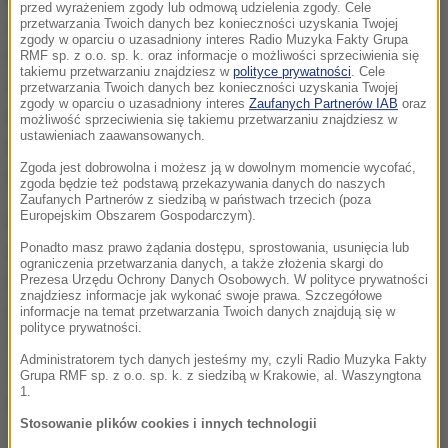
przed wyrażeniem zgody lub odmową udzielenia zgody. Cele
złamania kości piszczelowej i strzałkowej w lewej
przetwarzania Twoich danych bez konieczności uzyskania Twojej
zgody w oparciu o uzasadniony interes Radio Muzyka Fakty Grupa
nodze. Mechanik Ferrai przebywa obecnie w
RMF sp. z o.o. sp. k. oraz informacje o możliwości sprzeciwienia się
takiemu przetwarzaniu znajdziesz w
polityce prywatności
. Cele
szpitalu. Fiński kierowca zatrzymał się po kilkunastu
przetwarzania Twoich danych bez konieczności uzyskania Twojej
zgody w oparciu o uzasadniony interes
Zaufanych Partnerów IAB
oraz
metrach. Wysiadł z samochodu, z którego
możliwość sprzeciwienia się takiemu przetwarzaniu znajdziesz w
ustawieniach zaawansowanych.
wydobywał się dym. Oznaczało to dla niego koniec
Zgoda jest dobrowolna i możesz ją w dowolnym momencie wycofać,
wyścigu.
zgoda będzie też podstawą przekazywania danych do naszych
Zaufanych Partnerów z siedzibą w państwach trzecich (poza
Europejskim Obszarem Gospodarczym).
Włoski zespół złożył wyjaśnienia, dlaczego doszło
Ponadto masz prawo żądania dostępu, sprostowania, usunięcia lub
do wypadku. Międzynarodowa Federacja
ograniczenia przetwarzania danych, a także złożenia skargi do
Samochodowa (FIA) ukarała Ferrari grzywną w
Prezesa Urzędu Ochrony Danych Osobowych. W polityce prywatności
znajdziesz informacje jak wykonać swoje prawa. Szczegółowe
wysokości 50 tysięcy euro.
Samochód dostał zgodę
informacje na temat przetwarzania Twoich danych znajdują się w
polityce prywatności.
na wyjazd niezgodnie z art.28.13a. w sposób
Administratorem tych danych jesteśmy my, czyli Radio Muzyka Fakty
zagrażający personelowi i powodując obrażenia
-
Grupa RMF sp. z o.o. sp. k. z siedzibą w Krakowie, al. Waszyngtona
1.
czytamy w oświadczeniu FIA.
Stosowanie plików cookies i innych technologii