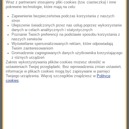
Wraz z partnerami stosujemy pliki cookies (tzw. ciasteczka) i inne
Dyrektor wyścigu Charlie Whiting powiedział, że FIA
pokrewne technologie, które mają na celu:
będzie rozmawiać z Ferrari o incydencie. Zapytany,
Zapewnienie bezpieczeństwa podczas korzystania z naszych
czy uważa, że kary powinny być surowsze, żeby
stron
Ulepszenie świadczonych przez nas usług poprzez wykorzystanie
zwiększyć bezpieczeństwo, odparł: Nie sądzę.
danych w celach analitycznych i statystycznych
Poznanie Twoich preferencji na podstawie sposobu korzystania z
naszych serwisów
Wyświetlanie spersonalizowanych reklam, które odpowiadają
Zasady są bardzo jasne. Wystarczająco wysoką karą
Twoim zainteresowaniom
Gromadzenie zagregowanych danych użytkownika korzystającego
jest już to, że kierowca nie kontynuuje jazdy
-
z różnych urządzeń
Zakres wykorzystywania plików cookies możesz określić w
stwierdził.
ustawieniach Twojej przeglądarki. Bez wprowadzenia zmian ustawień,
informacje w plikach cookies mogą być zapisywane w pamięci
Twojego urządzenia. Więcej szczegółów znajdziesz w
Polityce
cookies
.
Dalsza część artykułu pod materiałem video: