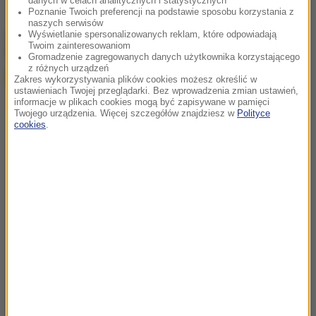
danych w celach analitycznych i statystycznych
Poznanie Twoich preferencji na podstawie sposobu korzystania z
naszych serwisów
chcesz widzieć więcej artykułów od RMF24?
dodaj w
Wyświetlanie spersonalizowanych reklam, które odpowiadają
Twoim zainteresowaniom
Google
Gromadzenie zagregowanych danych użytkownika korzystającego
z różnych urządzeń
Zakres wykorzystywania plików cookies możesz określić w
ustawieniach Twojej przeglądarki. Bez wprowadzenia zmian ustawień,
informacje w plikach cookies mogą być zapisywane w pamięci
Twojego urządzenia. Więcej szczegółów znajdziesz w
Polityce
cookies
.