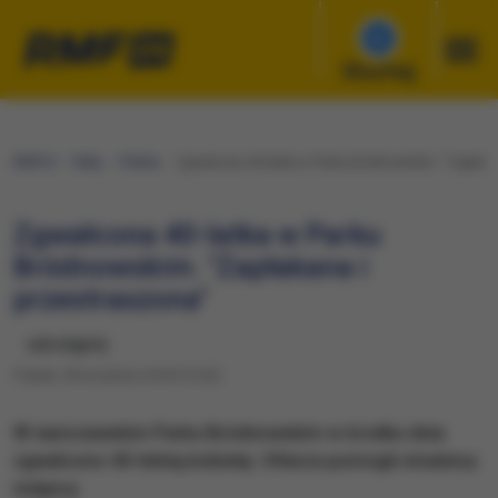
Słuchaj
RMF24
Fakty
Polska
Zgwałcona 40-latka w Parku Bródnowskim. "Zapłakan
Zgwałcona 40-latka w Parku
Bródnowskim. "Zapłakana i
przestraszona"
udostępnij
Piątek, 28 września 2018 (10:52)
W warszawskim Parku Bródnowskim w środku dnia
zgwałcono 40-letnią kobietę. Ofierze pomogli strażnicy
miejscy.