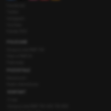
Facebook
Twitter
Instagram
YouTube
Kanały RSS
POLECANE
Gorąca Linia RMF FM
Staż w RMF24
Patronaty
POZOSTAŁE
Newsroom
Radio internetowe
KONTAKT
O nas
Gorąca Linia RMF FM: 600 700 800