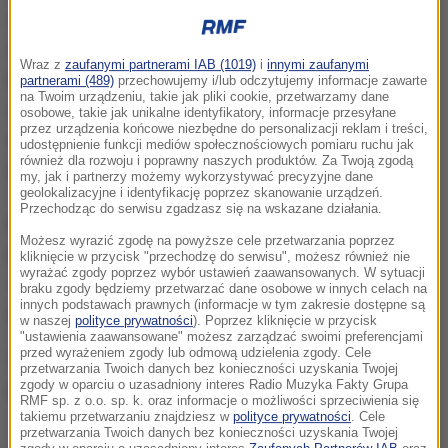
Strażnicy w środę około godz. 18 podczas patrolu
dostali zgłoszenie o nietrzeźwej kobiecie w Parku
Wraz z
zaufanymi partnerami IAB (1019)
i
innymi zaufanymi
Bródnowskim. Po przybyciu na miejsce okazało się,
partnerami (489)
przechowujemy i/lub odczytujemy informacje zawarte
na Twoim urządzeniu, takie jak pliki cookie, przetwarzamy dane
że służby wezwała starsza kobieta, która wskazała
osobowe, takie jak unikalne identyfikatory, informacje przesyłane
przez urządzenia końcowe niezbędne do personalizacji reklam i treści,
na jedną z ławek. Siedziała na niej zapłakana i
udostępnienie funkcji mediów społecznościowych pomiaru ruchu jak
również dla rozwoju i poprawny naszych produktów. Za Twoją zgodą
przestraszona 40-latka.
my, jak i partnerzy możemy wykorzystywać precyzyjne dane
geolokalizacyjne i identyfikację poprzez skanowanie urządzeń.
Przechodząc do serwisu zgadzasz się na wskazane działania.
Poszkodowana kobieta powiedziała, że boli ją
Możesz wyrazić zgodę na powyższe cele przetwarzania poprzez
podbrzusze, ponieważ około południa została
kliknięcie w przycisk "przechodzę do serwisu", możesz również nie
wyrażać zgody poprzez wybór ustawień zaawansowanych. W sytuacji
zgwałcona przez nieznanego mężczyznę. 40-latka
braku zgody będziemy przetwarzać dane osobowe w innych celach na
innych podstawach prawnych (informacje w tym zakresie dostępne są
podała rysopis sprawcy.
w naszej
polityce prywatności
). Poprzez kliknięcie w przycisk
"ustawienia zaawansowane" możesz zarządzać swoimi preferencjami
przed wyrażeniem zgody lub odmową udzielenia zgody. Cele
Strażnicy okryli kobietę kocem termicznym i wezwali
przetwarzania Twoich danych bez konieczności uzyskania Twojej
zgody w oparciu o uzasadniony interes Radio Muzyka Fakty Grupa
pogotowie oraz policję.
RMF sp. z o.o. sp. k. oraz informacje o możliwości sprzeciwienia się
takiemu przetwarzaniu znajdziesz w
polityce prywatności
. Cele
przetwarzania Twoich danych bez konieczności uzyskania Twojej