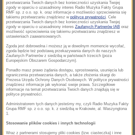
przetwarzania Twoich danych bez konieczności uzyskania Twojej
wodzie i uważamy, że Ewa T. nie żyje
- tłumaczyła
zgody w oparciu o uzasadniony interes Radio Muzyka Fakty Grupa
RMF sp. z o.o. sp. k. oraz informacje o możliwości sprzeciwienia się
Magdalena Mazur-Prus. Podkreśliła, że nie może
takiemu przetwarzaniu znajdziesz w
polityce prywatności
. Cele
przetwarzania Twoich danych bez konieczności uzyskania Twojej
ujawnić szczegółowego przebiegu tragicznych
zgody w oparciu o uzasadniony interes
Zaufanych Partnerów IAB
oraz
możliwość sprzeciwienia się takiemu przetwarzaniu znajdziesz w
wydarzeń.
ustawieniach zaawansowanych.
Zgoda jest dobrowolna i możesz ją w dowolnym momencie wycofać,
Adam Z. nie przyznał się do popełnienia
zgoda będzie też podstawą przekazywania danych do naszych
zarzucanego mu czynu. Grozi mu nawet dożywocie.
Zaufanych Partnerów z siedzibą w państwach trzecich (poza
Europejskim Obszarem Gospodarczym).
Wcześniej na zorganizowanej w czwartek późnym
Ponadto masz prawo żądania dostępu, sprostowania, usunięcia lub
ograniczenia przetwarzania danych, a także złożenia skargi do
wieczorem konferencji prasowej policja
Prezesa Urzędu Ochrony Danych Osobowych. W polityce prywatności
znajdziesz informacje jak wykonać swoje prawa. Szczegółowe
poinformowała, że ciało Ewy Tylman wciąż nie
informacje na temat przetwarzania Twoich danych znajdują się w
polityce prywatności.
zostało odnalezione i w piątek poszukiwania będą
Administratorem tych danych jesteśmy my, czyli Radio Muzyka Fakty
kontynuowane. Wyjaśniono, że czynności służb
Grupa RMF sp. z o.o. sp. k. z siedzibą w Krakowie, al. Waszyngtona
1.
skupiają się na badaniu rzeki i jej okolic. W czwartek
Stosowanie plików cookies i innych technologii
działania na wodzie prowadzone były jeszcze o
godz. 22.
Wraz z partnerami stosujemy pliki cookies (tzw. ciasteczka) i inne