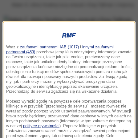
Adam Z., który feralnej nocy wracał z Ewą Tyllman z imprezy
Adam Z., który feralnej nocy wracał z Ewą Tyllman z imprezy
Wraz z
zaufanymi partnerami IAB (1017)
i
innymi zaufanymi
partnerami (489)
przechowujemy i/lub odczytujemy informacje zawarte
na Twoim urządzeniu, takie jak pliki cookie, przetwarzamy dane
osobowe, takie jak unikalne identyfikatory, informacje przesyłane
Rzecznik Prokuratury Okręgowej w Poznaniu
przez urządzenia końcowe niezbędne do personalizacji reklam i treści,
udostępnienie funkcji mediów społecznościowych pomiaru ruchu jak
Magdalena Mazur-Prus poinformowała, że Adam Z.
również dla rozwoju i poprawny naszych produktów. Za Twoją zgodą
my, jak i partnerzy możemy wykorzystywać precyzyjne dane
kilkakrotnie zmieniał zeznania. Według śledczych,
geolokalizacyjne i identyfikację poprzez skanowanie urządzeń.
Przechodząc do serwisu zgadzasz się na wskazane działania.
mężczyzna działał sam.
Możesz wyrazić zgodę na powyższe cele przetwarzania poprzez
kliknięcie w przycisk "przechodzę do serwisu", możesz również nie
Zamiar ewentualny jest wtedy, gdy osoba podejrzana
wyrażać zgody poprzez wybór ustawień zaawansowanych. W sytuacji
przewiduje możliwość popełnienia przestępstwa i na
braku zgody będziemy przetwarzać dane osobowe w innych celach na
innych podstawach prawnych (informacje w tym zakresie dostępne są
to się godzi. Materiał dowodowy wskazuje, że w
w naszej
polityce prywatności
). Poprzez kliknięcie w przycisk
"ustawienia zaawansowane" możesz zarządzać swoimi preferencjami
wyniku działań podejrzanego Ewa T. znalazła się w
przed wyrażeniem zgody lub odmową udzielenia zgody. Cele