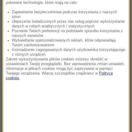
pokrewne technologie, które mają na celu:
Zapewnienie bezpieczeństwa podczas korzystania z naszych
Dalsza część artykułu pod materiałem video:
stron
Ulepszenie świadczonych przez nas usług poprzez wykorzystanie
danych w celach analitycznych i statystycznych
Poznanie Twoich preferencji na podstawie sposobu korzystania z
naszych serwisów
Wyświetlanie spersonalizowanych reklam, które odpowiadają
Twoim zainteresowaniom
Gromadzenie zagregowanych danych użytkownika korzystającego
z różnych urządzeń
Zakres wykorzystywania plików cookies możesz określić w
ustawieniach Twojej przeglądarki. Bez wprowadzenia zmian ustawień,
informacje w plikach cookies mogą być zapisywane w pamięci
Twojego urządzenia. Więcej szczegółów znajdziesz w
Polityce
cookies
.
Przy pomocy sonaru zostały wytypowane trzy
miejsca do sprawdzenia przez płetwonurka, jedno z
nich będziemy nadal badali w piątek
- mówił Andrzej