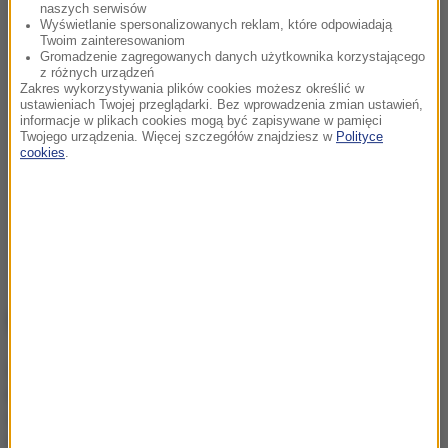
naszych serwisów
Wyświetlanie spersonalizowanych reklam, które odpowiadają
Twoim zainteresowaniom
Gromadzenie zagregowanych danych użytkownika korzystającego
z różnych urządzeń
Zakres wykorzystywania plików cookies możesz określić w
ustawieniach Twojej przeglądarki. Bez wprowadzenia zmian ustawień,
informacje w plikach cookies mogą być zapisywane w pamięci
Twojego urządzenia. Więcej szczegółów znajdziesz w
Polityce
cookies
.
NAJWAŻNIEJSZE FAKTY
Czarnek do wymiany?
Kaczyński komentuje
spekulacje ws. kandydata
na premiera