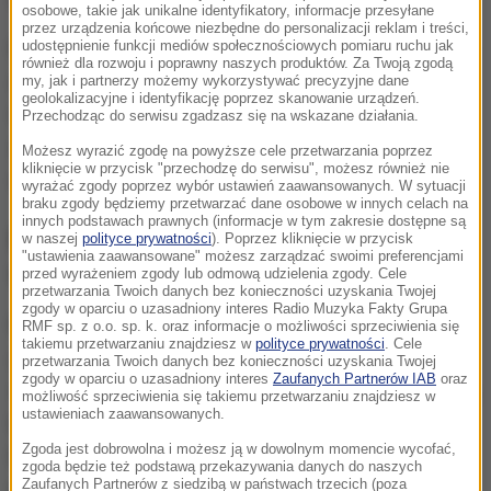
osobowe, takie jak unikalne identyfikatory, informacje przesyłane
przez urządzenia końcowe niezbędne do personalizacji reklam i treści,
Prokurator rejonowy w Nowym Sączu poinformował,
udostępnienie funkcji mediów społecznościowych pomiaru ruchu jak
również dla rozwoju i poprawny naszych produktów. Za Twoją zgodą
że śledczy wszczęli śledztwo z urzędu. Podejrzany
my, jak i partnerzy możemy wykorzystywać precyzyjne dane
geolokalizacyjne i identyfikację poprzez skanowanie urządzeń.
nie został jednak zatrzymany. Za publiczne
Przechodząc do serwisu zgadzasz się na wskazane działania.
znieważanie prezydenta grozi kara do 3 lat
Możesz wyrazić zgodę na powyższe cele przetwarzania poprzez
kliknięcie w przycisk "przechodzę do serwisu", możesz również nie
więzienia.
wyrażać zgody poprzez wybór ustawień zaawansowanych. W sytuacji
braku zgody będziemy przetwarzać dane osobowe w innych celach na
innych podstawach prawnych (informacje w tym zakresie dostępne są
Resort sprawiedliwości żąda
w naszej
polityce prywatności
). Poprzez kliknięcie w przycisk
"ustawienia zaawansowane" możesz zarządzać swoimi preferencjami
wyjaśnień
przed wyrażeniem zgody lub odmową udzielenia zgody. Cele
przetwarzania Twoich danych bez konieczności uzyskania Twojej
zgody w oparciu o uzasadniony interes Radio Muzyka Fakty Grupa
Resort sprawiedliwości oczekuje od prokuratora
RMF sp. z o.o. sp. k. oraz informacje o możliwości sprzeciwienia się
takiemu przetwarzaniu znajdziesz w
polityce prywatności
. Cele
generalnego Andrzeja Seremeta wyjaśnień w
przetwarzania Twoich danych bez konieczności uzyskania Twojej
zgody w oparciu o uzasadniony interes
Zaufanych Partnerów IAB
oraz
sprawie przeprowadzenia przeszukania u internauty,
możliwość sprzeciwienia się takiemu przetwarzaniu znajdziesz w
ustawieniach zaawansowanych.
który umieścił w sieci film żartujący z prezydenta.
Zgoda jest dobrowolna i możesz ją w dowolnym momencie wycofać,
Prokurator użył środków "nieadekwatnych do
zgoda będzie też podstawą przekazywania danych do naszych
Zaufanych Partnerów z siedzibą w państwach trzecich (poza
przewinienia" - ocenił wiceszef resortu