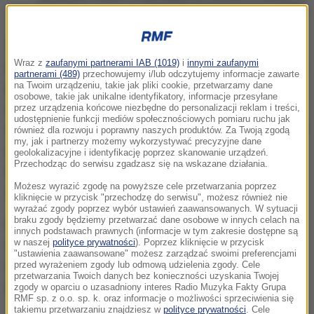
Hiszpanii, a resztę zakopał w ogródku
5 sierpnia w Katowicach konwojenci rozwozili
Wraz z
zaufanymi partnerami IAB (1019)
i
innymi zaufanymi
pieniądze do placówek bankowych. Ale nie wszędzie
partnerami (489)
przechowujemy i/lub odczytujemy informacje zawarte
przywieziono gotówkę. Jeden z konwojentów
na Twoim urządzeniu, takie jak pliki cookie, przetwarzamy dane
osobowe, takie jak unikalne identyfikatory, informacje przesyłane
wcześniej przygotował sobie koperty, do których
przez urządzenia końcowe niezbędne do personalizacji reklam i treści,
udostępnienie funkcji mediów społecznościowych pomiaru ruchu jak
włożył pocięty papier. Miał on wielkość banknotów. W
również dla rozwoju i poprawny naszych produktów. Za Twoją zgodą
my, jak i partnerzy możemy wykorzystywać precyzyjne dane
pewnym momencie mężczyzna zamienił przesyłki.
geolokalizacyjne i identyfikację poprzez skanowanie urządzeń.
Przechodząc do serwisu zgadzasz się na wskazane działania.
Pracownicy banku dopiero następnego dnia
Możesz wyrazić zgodę na powyższe cele przetwarzania poprzez
zorientowali się, że w kopertach jest pocięty papier.
kliknięcie w przycisk "przechodzę do serwisu", możesz również nie
wyrażać zgody poprzez wybór ustawień zaawansowanych. W sytuacji
braku zgody będziemy przetwarzać dane osobowe w innych celach na
Podejrzenie padło na konwojenta z Czeladzi, który
innych podstawach prawnych (informacje w tym zakresie dostępne są
w naszej
polityce prywatności
). Poprzez kliknięcie w przycisk
nagle "zniknął" - nie było go w domu, nie pojawił się
"ustawienia zaawansowane" możesz zarządzać swoimi preferencjami
też w pracy. Jego łupem padło 180 tysięcy euro oraz
przed wyrażeniem zgody lub odmową udzielenia zgody. Cele
przetwarzania Twoich danych bez konieczności uzyskania Twojej
6 tysięcy funtów. Policja zaczęła poszukiwania.
zgody w oparciu o uzasadniony interes Radio Muzyka Fakty Grupa
RMF sp. z o.o. sp. k. oraz informacje o możliwości sprzeciwienia się
takiemu przetwarzaniu znajdziesz w
polityce prywatności
. Cele