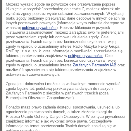
MZ: Nie będziemy likwidować porodówek. To tylko
Możesz wyrazić zgodę na powyższe cele przetwarzania poprzez
kliknięcie w przycisk "przechodzę do serwisu", możesz również nie
propozycja
wyrażać zgody poprzez wybór ustawień zaawansowanych. W sytuacji
braku zgody będziemy przetwarzać dane osobowe w innych celach na
innych podstawach prawnych (informacje w tym zakresie dostępne są
Wątpliwości lekarzy wywołuje kwestia dostępności
w naszej
polityce prywatności
). Poprzez kliknięcie w przycisk
karetki. Przede wszystkim,
czy na pewno zawsze
"ustawienia zaawansowane" możesz zarządzać swoimi preferencjami
przed wyrażeniem zgody lub odmową udzielenia zgody. Cele
będzie gotowa karetka, która zawiezie kobietę,
przetwarzania Twoich danych bez konieczności uzyskania Twojej
zgody w oparciu o uzasadniony interes Radio Muzyka Fakty Grupa
która za chwilę zacznie rodzić.
Nie możemy myśleć
RMF sp. z o.o. sp. k. oraz informacje o możliwości sprzeciwienia się
takiemu przetwarzaniu znajdziesz w
polityce prywatności
. Cele
w kategoriach takich, że będzie zawsze wolna
przetwarzania Twoich danych bez konieczności uzyskania Twojej
zgody w oparciu o uzasadniony interes
Zaufanych Partnerów IAB
oraz
karetka. Mówimy i tak o wersji optymalnej. Pacjentka
możliwość sprzeciwienia się takiemu przetwarzaniu znajdziesz w
ustawieniach zaawansowanych.
przyjeżdża, kto ma ją zbadać? Musimy wiedzieć, w
Zgoda jest dobrowolna i możesz ją w dowolnym momencie wycofać,
jakim czasie mamy ją zawieźć do szpitala
zgoda będzie też podstawą przekazywania danych do naszych
Zaufanych Partnerów z siedzibą w państwach trzecich (poza
oddalonego o 50 kilometrów.
Skąd ginekolog-
Europejskim Obszarem Gospodarczym).
położnik na SOR-ze, skoro nie ma tam ginekologii i
Ponadto masz prawo żądania dostępu, sprostowania, usunięcia lub
położnictwa
- zastanawia się w rozmowie z
ograniczenia przetwarzania danych, a także złożenia skargi do
Prezesa Urzędu Ochrony Danych Osobowych. W polityce prywatności
reporterem RMF FM ginekolog doktor Jacek
znajdziesz informacje jak wykonać swoje prawa. Szczegółowe
informacje na temat przetwarzania Twoich danych znajdują się w
Tulimowski.
polityce prywatności.