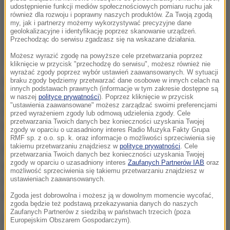
udostępnienie funkcji mediów społecznościowych pomiaru ruchu jak
również dla rozwoju i poprawny naszych produktów. Za Twoją zgodą
my, jak i partnerzy możemy wykorzystywać precyzyjne dane
geolokalizacyjne i identyfikację poprzez skanowanie urządzeń.
Przechodząc do serwisu zgadzasz się na wskazane działania.
Możesz wyrazić zgodę na powyższe cele przetwarzania poprzez
kliknięcie w przycisk "przechodzę do serwisu", możesz również nie
wyrażać zgody poprzez wybór ustawień zaawansowanych. W sytuacji
65-letni Antoni K. zaginął kilka dni temu. Ostatni raz
braku zgody będziemy przetwarzać dane osobowe w innych celach na
innych podstawach prawnych (informacje w tym zakresie dostępne są
widziano go w Czerwionce-Leszczynach przy ul.
w naszej
polityce prywatności
). Poprzez kliknięcie w przycisk
"ustawienia zaawansowane" możesz zarządzać swoimi preferencjami
Odrodzenia. Mężczyzna cierpiał na zaniki pamięci i
przed wyrażeniem zgody lub odmową udzielenia zgody. Cele
przetwarzania Twoich danych bez konieczności uzyskania Twojej
tracił orientację w terenie.
zgody w oparciu o uzasadniony interes Radio Muzyka Fakty Grupa
RMF sp. z o.o. sp. k. oraz informacje o możliwości sprzeciwienia się
takiemu przetwarzaniu znajdziesz w
polityce prywatności
. Cele
Policjanci szukali go m.in. w okolicznych szpitalach,
przetwarzania Twoich danych bez konieczności uzyskania Twojej
zgody w oparciu o uzasadniony interes
Zaufanych Partnerów IAB
oraz
parkach i na dworcach. Do poszukiwań
możliwość sprzeciwienia się takiemu przetwarzaniu znajdziesz w
wykorzystano także policyjny śmigłowiec z kamerą
ustawieniach zaawansowanych.
termowizyjną.
Zgoda jest dobrowolna i możesz ją w dowolnym momencie wycofać,
zgoda będzie też podstawą przekazywania danych do naszych
Zaufanych Partnerów z siedzibą w państwach trzecich (poza
Ostatecznie ciało mężczyzny znalazła w lesie
Europejskim Obszarem Gospodarczym).