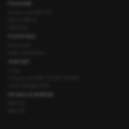
POLECANE
Gorąca Linia RMF FM
Staż w RMF24
Patronaty
POZOSTAŁE
Newsroom
Radio internetowe
KONTAKT
O nas
Gorąca Linia RMF FM: 600 700 800
email: fakty@rmf.fm
APLIKACJE MOBILNE
RMF FM
RMF ON