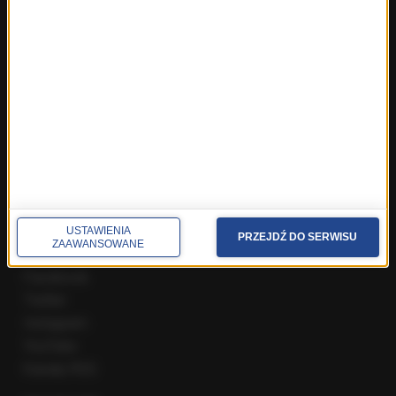
Fakty z Zakopanego
ROZMOWY W RMF FM
Najnowsze rozmowy w RMF FM
Rozmowa o 7:00 w RMF FM i Radiu RMF24
Poranna rozmowa w RMF FM
Popołudniowa rozmowa w RMF FM
Gość Krzysztofa Ziemca w RMF FM
Rozmowy w Radiu RMF24
SPOŁECZNOŚĆ
USTAWIENIA
PRZEJDŹ DO SERWISU
ZAAWANSOWANE
Facebook
Twitter
Instagram
YouTube
Kanały RSS