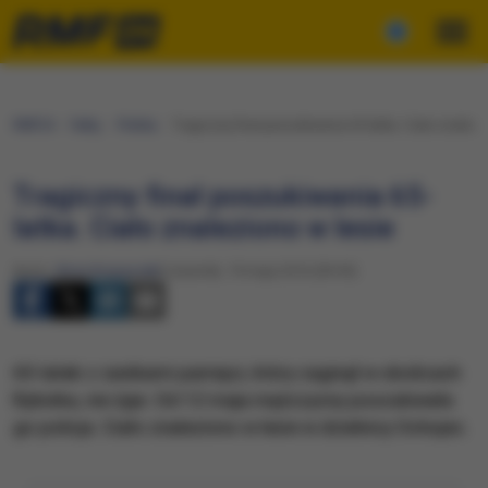
RMF24
Fakty
Polska
Tragiczny finał poszukiwania 65-latka. Ciało znalezi
Tragiczny finał poszukiwania 65-
latka. Ciało znaleziono w lesie
Autor:
Anna Kropaczek
Czwartek, 19 maja 2016 (09:45)
65-latek z zanikami pamięci, który zaginął w okolicach
Rybnika, nie żyje. Od 12 maja mężczyzny poszukiwała
go policja. Ciało znaleziono w lesie w dzielnicy Ochojec.