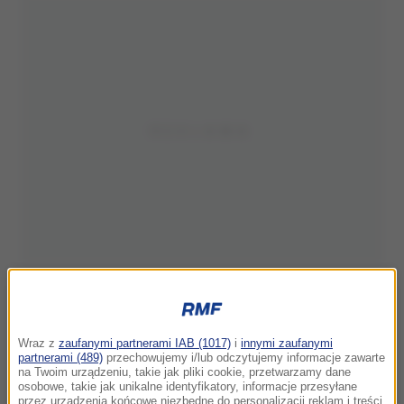
Wraz z
zaufanymi partnerami IAB (1017)
i
innymi zaufanymi
partnerami (489)
przechowujemy i/lub odczytujemy informacje zawarte
na Twoim urządzeniu, takie jak pliki cookie, przetwarzamy dane
osobowe, takie jak unikalne identyfikatory, informacje przesyłane
przez urządzenia końcowe niezbędne do personalizacji reklam i treści,