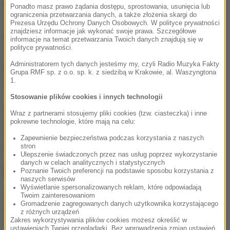
kobieta, która powiadomiła policję. Zaginionego
Ponadto masz prawo żądania dostępu, sprostowania, usunięcia lub
ograniczenia przetwarzania danych, a także złożenia skargi do
zidentyfikowali pracownicy schroniska, w którym
Prezesa Urzędu Ochrony Danych Osobowych. W polityce prywatności
znajdziesz informacje jak wykonać swoje prawa. Szczegółowe
przebywał. Według policji nie ma śladów, które
informacje na temat przetwarzania Twoich danych znajdują się w
polityce prywatności.
świadczyłyby o tym, że do śmierci Antoniego K.
Administratorem tych danych jesteśmy my, czyli Radio Muzyka Fakty
przyczyniły się osoby trzecie. Prokurator zlecił
Grupa RMF sp. z o.o. sp. k. z siedzibą w Krakowie, al. Waszyngtona
sekcję zwłok.
1.
Stosowanie plików cookies i innych technologii
(abs)
Wraz z partnerami stosujemy pliki cookies (tzw. ciasteczka) i inne
pokrewne technologie, które mają na celu:
Źródło: RMF FM
Zapewnienie bezpieczeństwa podczas korzystania z naszych
poszukiwania
Tagi:
stron
Ulepszenie świadczonych przez nas usług poprzez wykorzystanie
danych w celach analitycznych i statystycznych
NAJWAŻNIEJSZE FAKTY
Poznanie Twoich preferencji na podstawie sposobu korzystania z
naszych serwisów
Wyświetlanie spersonalizowanych reklam, które odpowiadają
Twoim zainteresowaniom
Prawie pół tony
Gromadzenie zagregowanych danych użytkownika korzystającego
narkotyków. Spektakularna
z różnych urządzeń
akcja służb w Szczecinie
Zakres wykorzystywania plików cookies możesz określić w
ustawieniach Twojej przeglądarki. Bez wprowadzenia zmian ustawień,